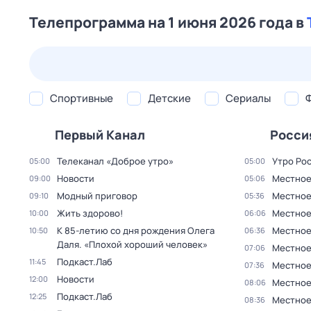
Телепрограмма на 1 июня 2026 года в
23 июл,
чт
24 июл,
пт
25 июл,
сб
26 июл,
вс
Спортивные
Детские
Сериалы
Первый Канал
Росси
Телеканал «Доброе утро»
Утро Ро
05:00
05:00
Новости
Местное
09:00
05:06
Модный приговор
Местное
09:10
05:36
Жить здорово!
Местное
10:00
06:06
К 85-летию со дня рождения Олега
Местное
10:50
06:36
Даля. «Плохой хороший человек»
Местное
07:06
Подкаст.Лаб
11:45
Местное
07:36
Новости
12:00
Местное
08:06
Подкаст.Лаб
12:25
Местное
08:36