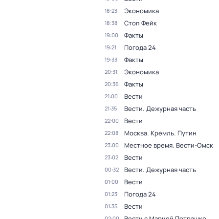
Экономика
18:23
Стоп Фейк
18:38
Факты
19:00
Погода 24
19:21
Факты
19:33
Экономика
20:31
Факты
20:36
Вести
21:00
Вести. Дежурная часть
21:35
Вести
22:00
Москва. Кремль. Путин
22:08
Местное время. Вести-Омск
23:00
Вести
23:02
Вести. Дежурная часть
00:32
Вести
01:00
Погода 24
01:23
Вести
01:35
Вести с Марией Петрашко
02:00