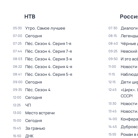
НТВ
Росси
Утро. Самое лучшее
Диалоги
05:30
07:30
Сегодня
Легенды
07:00
08:15
Пёс
. Сезон 4
. Серия 1-я
Чёрные 
07:25
08:40
Пёс
. Сезон 4
. Серия 7-я
Невский
07:44
09:25
Пёс
. Сезон 4
. Серия 3-я
И это вс
08:03
09:50
Пёс
. Сезон 4
. Серия 4-я
Новости
08:22
11:00
Пёс
. Сезон 4
. Серия 5-я
Наблюда
08:41
11:15
Сегодня
Дети ци
09:00
12:15
Пёс
. Сезон 4
«Цирк». 
09:35
12:45
СССР!
Сегодня
12:00
Новости
13:30
ЧП
12:25
Новости
13:45
Место встречи
13:00
Конфера
14:00
Сегодня
15:00
Дубровс
14:45
За гранью
15:45
Роман в
15:55
ДНК
16:50