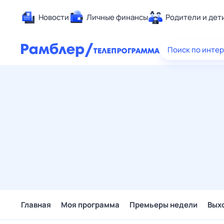
Новости
Личные финансы
Родители и дет
Здоровье
Поиск по инте
Развлечен
Дом и уют
Спорт
Карьера
Авто
Технологи
Жизненные
Сберегаем
Гороскопы
Главная
Моя программа
Премьеры недели
Вых