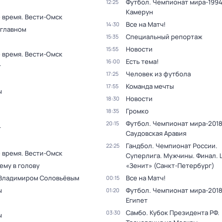
Футбол. Чемпионат мира-1994
12:25
Камерун
 время. Вести-Омск
Все на Матч!
14:30
 главном
Специальный репортаж
15:35
Новости
15:55
 время. Вести-Омск
Есть тема!
16:00
т
Человек из футбола
17:25
Команда мечты
17:55
ы
Новости
18:30
Громко
18:35
Футбол. Чемпионат мира-2018.
20:15
т
Саудовская Аравия
Гандбол. Чемпионат России.
22:25
 время. Вести-Омск
Суперлига. Мужчины. Финал. 
ему в голову
«Зенит» (Санкт-Петербург)
 Владимиром Соловьёвым
Все на Матч!
00:15
ы
Футбол. Чемпионат мира-2018.
01:20
Египет
Самбо. Кубок Президента РФ.
03:30
ы