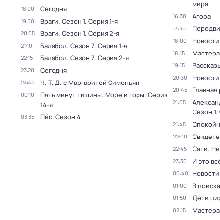
мира
Сегодня
18:00
Агора
16:30
Враги
. Сезон 1
. Серия 1-я
19:00
Передви
17:30
Враги
. Сезон 1
. Серия 2-я
20:05
Новости
18:00
Балабол
. Сезон 7
. Серия 1-я
21:10
Мастера
18:15
Балабол
. Сезон 7
. Серия 2-я
22:15
Рассказы
19:15
Сегодня
23:20
Новости
20:30
Ч. T. Д. с Маргаритой Симоньян
23:40
Главная 
20:45
Пять минут тишины. Море и горы
. Серия
00:10
Алексан
21:05
14-я
Сезон 1
.
Пёс
. Сезон 4
03:35
Спокойн
21:45
Свидете
22:00
Сати. Не
22:45
И это вс
23:30
Новости
00:40
В поиск
01:00
Дети ци
01:50
Мастера
02:15