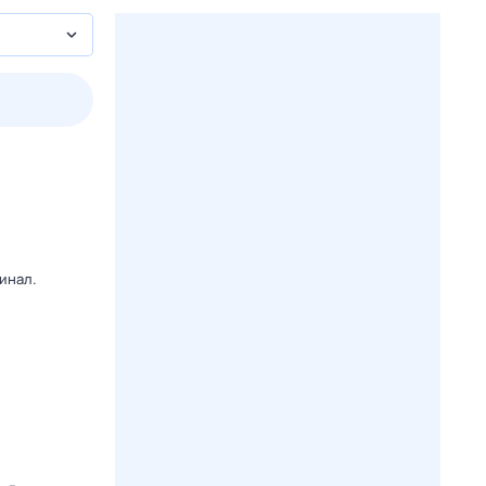
пт
1 авг,
сб
2 авг,
вс
3 авг,
пн
4 авг,
вт
Вчера
Сегод
инал.