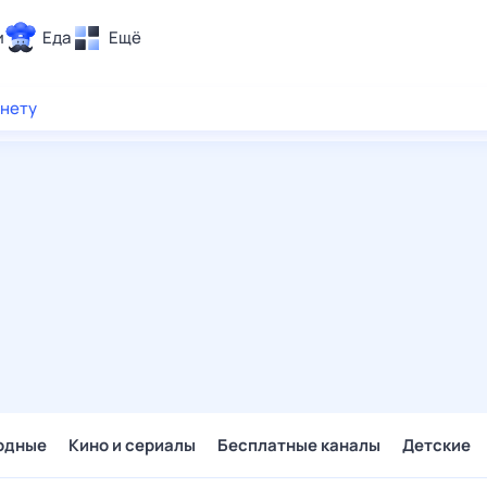
и
Еда
Ещё
Почта
рнету
ия и отдых
Поиск
Погода
ТВ-программа
и и тренды
 ситуации
 вместе
Помощь
одные
Кино и сериалы
Бесплатные каналы
Детские