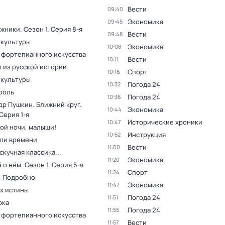
Вести
09:40
Экономика
09:45
жники
. Сезон 1
. Серия 8-я
Вести
09:48
 культуры
Экономика
10:08
 фортепианного искусства
Вести
10:11
 из русской истории
Спорт
10:16
 культуры
Погода 24
10:32
роль
Погода 24
10:36
др Пушкин. Ближний круг
.
Экономика
10:44
 Серия 1-я
Исторические хроники
10:47
ой ночи, малыши!
Инструкция
10:52
ли времени
Вести
11:00
скучная классика...
Экономика
11:20
ё о нём
. Сезон 1
. Серия 5-я
Спорт
11:24
. Подробно
Экономика
11:47
ах истины
Погода 24
11:51
рка
Погода 24
11:55
 фортепианного искусства
Вести
11:57