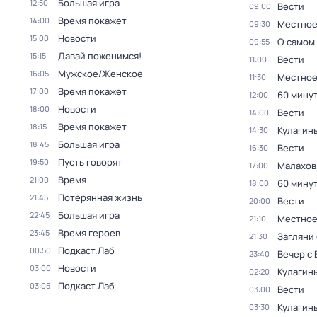
Большая игра
12:50
Вести
09:00
Время покажет
14:00
Местное
09:30
Новости
15:00
О самом
09:55
Давай поженимся!
15:15
Вести
11:00
Мужское/Женское
16:05
Местное
11:30
Время покажет
17:00
60 мину
12:00
Новости
18:00
Вести
14:00
Время покажет
18:15
Кулагин
14:30
Большая игра
18:45
Вести
16:30
Пусть говорят
19:50
Малахов
17:00
Время
21:00
60 мину
18:00
Потерянная жизнь
21:45
Вести
20:00
Большая игра
22:45
Местное
21:10
Время героев
23:45
Загляни 
21:30
Подкаст.Лаб
00:50
Вечер с
23:40
Новости
03:00
Кулагин
02:20
Подкаст.Лаб
03:05
Вести
03:00
Кулагин
03:30