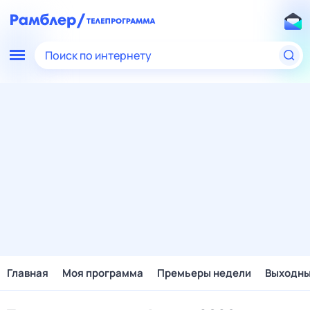
Поиск по интернету
Главная
Моя программа
Премьеры недели
Выходн