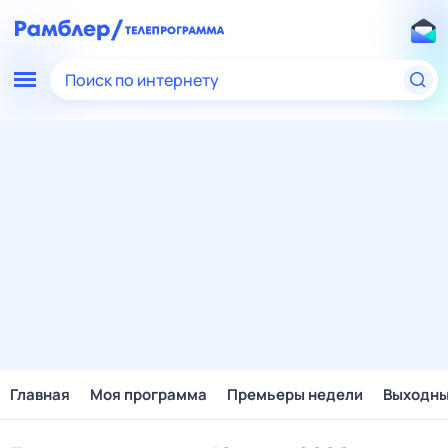
Поиск по интернету
Главная
Моя программа
Премьеры недели
Выходн