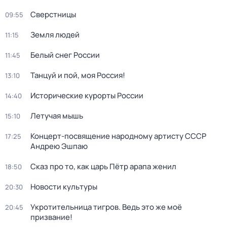
Сверстницы
09:55
Земля людей
11:15
Белый снег России
11:45
Танцуй и пой, моя Россия!
13:10
Исторические курорты России
14:40
Летучая мышь
15:10
Концерт-посвящение народному артисту СССР
17:25
Андрею Эшпаю
Сказ про то, как царь Пётр арапа женил
18:50
Новости культуры
20:30
Укротительница тигров. Ведь это же моё
20:45
призвание!