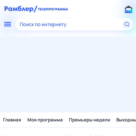
Поиск по интернету
Главная
Моя программа
Премьеры недели
Выходн