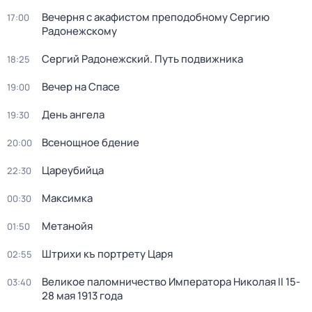
Вечерня с акафистом преподобному Сергию
17:00
Радонежскому
Сергий Радонежский. Путь подвижника
18:25
Вечер на Спасе
19:00
День ангела
19:30
Всенощное бдение
20:00
Цареубийца
22:30
Максимка
00:30
Метанойя
01:50
Штрихи къ портрету Царя
02:55
Великое паломничество Императора Николая II 15-
03:40
28 мая 1913 года