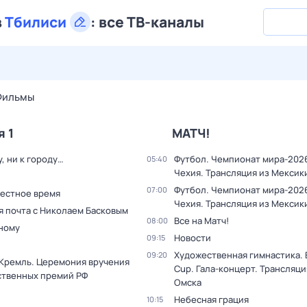
в
Тбилиси
:
все ТВ-каналы
30 июл,
чт
31 июл,
пт
1 авг,
сб
2 авг,
вс
3 авг,
пн
4 а
Фильмы
я 1
МАТЧ!
у, ни к городу…
Футбол. Чемпионат мира-2026
05:40
Чехия. Трансляция из Мексик
Футбол. Чемпионат мира-2026
07:00
Местное время
Чехия. Трансляция из Мексик
я почта с Николаем Басковым
Все на Матч!
08:00
дному
Новости
09:15
Художественная гимнастика. 
09:20
 Кремль. Церемония вручения
Cup. Гала-концерт. Трансляци
ственных премий РФ
Омска
Небесная грация
10:15