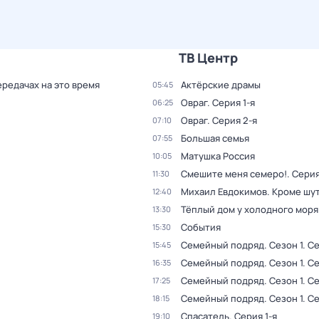
ТВ Центр
ередачах на это время
Актёрские драмы
05:45
Овраг
. Серия 1-я
06:25
Овраг
. Серия 2-я
07:10
Большая семья
07:55
Матушка Россия
10:05
Смешите меня семеро!
. Серия
11:30
Михаил Евдокимов. Кроме шу
12:40
Тёплый дом у холодного моря
13:30
События
15:30
Семейный подряд
. Сезон 1
. С
15:45
Семейный подряд
. Сезон 1
. С
16:35
Семейный подряд
. Сезон 1
. С
17:25
Семейный подряд
. Сезон 1
. С
18:15
Спасатель
. Серия 1-я
19:10