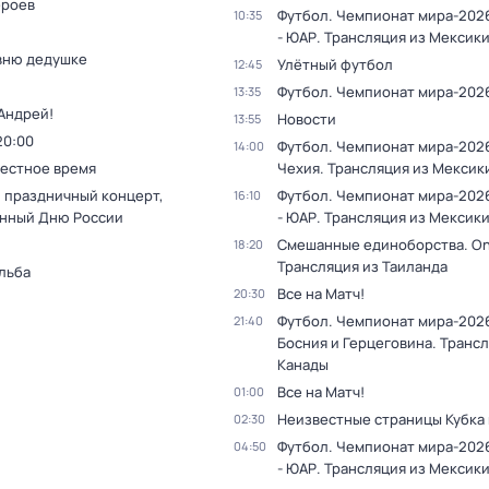
ероев
Футбол. Чемпионат мира-202
10:35
- ЮАР. Трансляция из Мексик
вню дедушке
Улётный футбол
12:45
Футбол. Чемпионат мира-202
13:35
Андрей!
Новости
13:55
20:00
Футбол. Чемпионат мира-2026
14:00
Местное время
Чехия. Трансляция из Мексик
 праздничный концерт,
Футбол. Чемпионат мира-202
16:10
нный Дню России
- ЮАР. Трансляция из Мексик
Смешанные единоборства. On
18:20
Трансляция из Таиланда
льба
Все на Матч!
20:30
Футбол. Чемпионат мира-2026
21:40
Босния и Герцеговина. Трансл
Канады
Все на Матч!
01:00
Неизвестные страницы Кубка
02:30
Футбол. Чемпионат мира-202
04:50
- ЮАР. Трансляция из Мексик