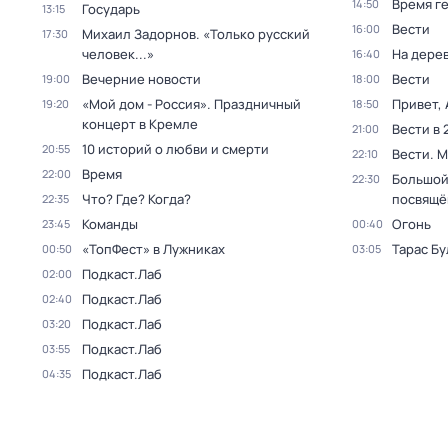
Время г
14:50
Государь
13:15
Вести
16:00
Михаил Задорнов. «Только русский
17:30
человек...»
На дере
16:40
Вечерние новости
Вести
19:00
18:00
«Мой дом - Россия». Праздничный
Привет, 
19:20
18:50
концерт в Кремле
Вести в 
21:00
10 историй о любви и смерти
20:55
Вести. 
22:10
Время
22:00
Большой
22:30
Что? Где? Когда?
посвящё
22:35
Команды
Огонь
23:45
00:40
«ТопФест» в Лужниках
Тарас Бу
00:50
03:05
Подкаст.Лаб
02:00
Подкаст.Лаб
02:40
Подкаст.Лаб
03:20
Подкаст.Лаб
03:55
Подкаст.Лаб
04:35