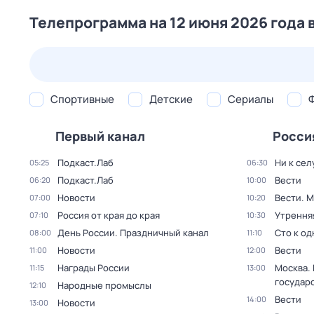
Телепрограмма на 12 июня 2026 года 
26 июл,
вс
27 июл,
пн
28 июл,
вт
29 июл,
ср
Спортивные
Детские
Сериалы
Первый канал
Росси
Подкаст.Лаб
Ни к сел
05:25
06:30
Подкаст.Лаб
Вести
06:20
10:00
Новости
Вести. 
07:00
10:20
Россия от края до края
Утрення
07:10
10:30
День России. Праздничный канал
Сто к о
08:00
11:10
Новости
Вести
11:00
12:00
Награды России
Москва.
11:15
13:00
государ
Народные промыслы
12:10
Вести
14:00
Новости
13:00