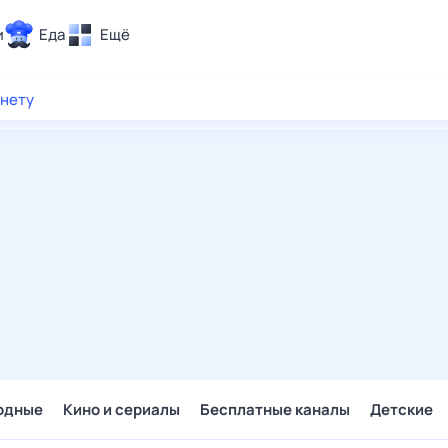
и
Еда
Ещё
Почта
рнету
ия и отдых
Поиск
Погода
ТВ-программа
и и тренды
 ситуации
 вместе
Помощь
одные
Кино и сериалы
Бесплатные каналы
Детские