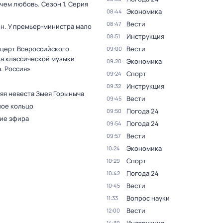
 чем любовь
. Сезон 1
. Серия
Экономика
08:44
Вести
08:47
н. У премьер-министра мало
Инструкция
08:51
нцерт Всероссийского
Вести
09:00
а классической музыки
Экономика
09:20
. Россия»
Спорт
09:24
Инструкция
09:32
яя невеста Змея Горыныча
Вести
09:45
ое кольцо
Погода 24
09:50
ие эфира
Погода 24
09:54
Вести
09:57
Экономика
10:24
Спорт
10:29
Погода 24
10:42
Вести
10:45
Вопрос науки
11:33
Вести
12:00
14:39