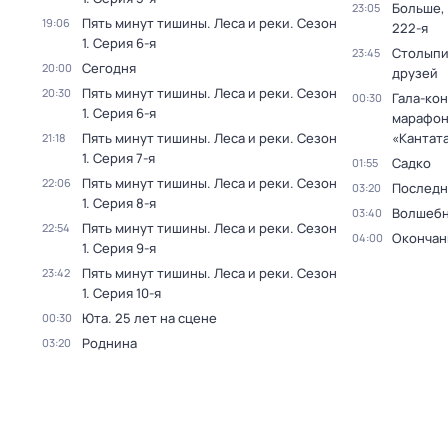
Больше,
23:05
Пять минут тишины. Леса и реки
. Сезон
19:06
222-я
1
. Серия 6-я
Столыпи
23:45
Сегодня
20:00
друзей
Пять минут тишины. Леса и реки
. Сезон
20:30
Гала-ко
00:30
1
. Серия 6-я
марафон
Пять минут тишины. Леса и реки
. Сезон
«Кантата
21:18
1
. Серия 7-я
Садко
01:55
Пять минут тишины. Леса и реки
. Сезон
22:06
Последн
03:20
1
. Серия 8-я
Волшебн
03:40
Пять минут тишины. Леса и реки
. Сезон
22:54
Окончан
04:00
1
. Серия 9-я
Пять минут тишины. Леса и реки
. Сезон
23:42
1
. Серия 10-я
Юта. 25 лет на сцене
00:30
Роднина
03:20