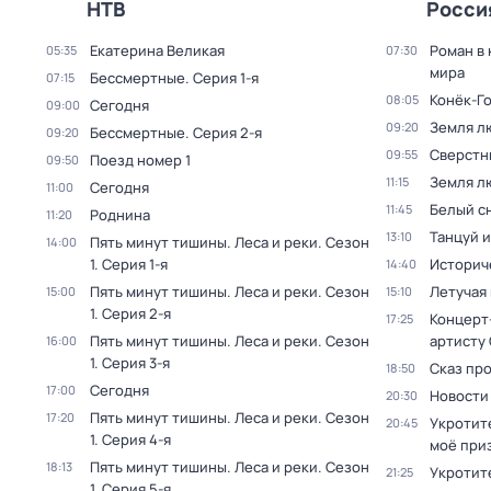
НТВ
Росси
Екатерина Великая
Роман в
05:35
07:30
мира
Бессмертные
. Серия 1-я
07:15
Конёк-Г
08:05
Сегодня
09:00
Земля л
09:20
Бессмертные
. Серия 2-я
09:20
Сверстн
09:55
Поезд номер 1
09:50
Земля л
11:15
Сегодня
11:00
Белый с
11:45
Роднина
11:20
Танцуй и
13:10
Пять минут тишины. Леса и реки
. Сезон
14:00
1
. Серия 1-я
Историч
14:40
Пять минут тишины. Леса и реки
. Сезон
Летучая
15:00
15:10
1
. Серия 2-я
Концерт
17:25
Пять минут тишины. Леса и реки
. Сезон
артисту
16:00
1
. Серия 3-я
Сказ про
18:50
Сегодня
17:00
Новости
20:30
Пять минут тишины. Леса и реки
. Сезон
17:20
Укротите
20:45
1
. Серия 4-я
моё при
Пять минут тишины. Леса и реки
. Сезон
18:13
Укротит
21:25
1
. Серия 5-я