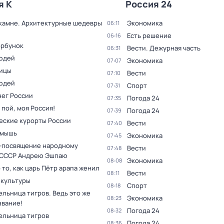
я К
Россия 24
 камне. Архитектурные шедевры
Экономика
06:11
Есть решение
06:16
орбунок
Вести. Дежурная часть
06:31
юдей
Экономика
07:07
ицы
Вести
07:10
юдей
Спорт
07:31
нег России
Погода 24
07:35
 пой, моя Россия!
Погода 24
07:39
еские курорты России
Вести
07:40
 мышь
Экономика
07:45
-посвящение народному
Вести
07:48
 СССР Андрею Эшпаю
Экономика
08:08
 то, как царь Пётр арапа женил
Вести
08:11
 культуры
Спорт
08:18
льница тигров. Ведь это же
Экономика
08:23
звание!
Погода 24
08:32
ельница тигров
Погода 24
08:36