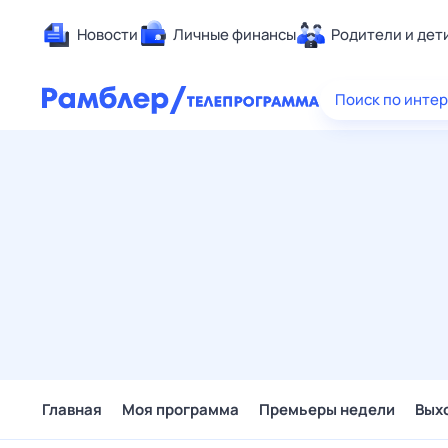
Новости
Личные финансы
Родители и дет
Здоровье
Поиск по инте
Развлечен
Дом и уют
Спорт
Карьера
Авто
Технологи
Жизненные
Сберегаем
Гороскопы
Главная
Моя программа
Премьеры недели
Вых