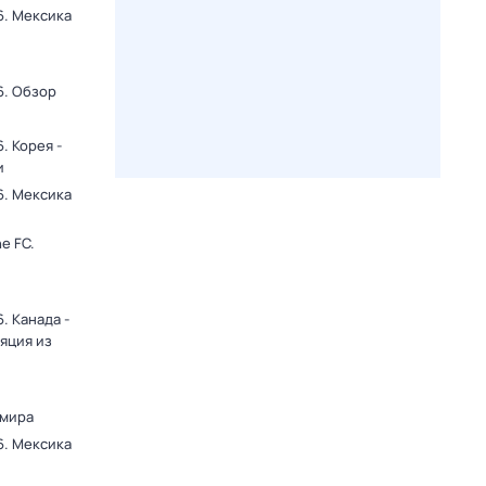
6. Мексика
и
6. Обзор
. Корея -
и
6. Мексика
и
e FC.
. Канада -
яция из
 мира
6. Мексика
и