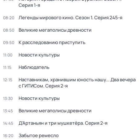
Серия 1-я
Легенды мирового кино
. Сезон 1
. Серия 245-я
08:20
Великие мегаполисы древности
08:50
К расследованию приступить
09:50
Новости культуры
11:00
Наблюдатель
11:15
Наставникам, хранившим юность нашу... Два вечера
12:15
с ГИТИСом
. Серия 2-я
Новости культуры
13:30
Великие мегаполисы древности
13:45
Д'Артаньян и три мушкетёра
. Серия 2-я
14:45
Забытое ремесло
16:20