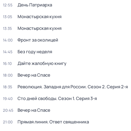
День Патриарха
12:55
Монастырская кухня
13:05
Монастырская кухня
13:35
Фронт за околицей
14:00
Без году неделя
14:45
Дайте жалобную книгу
16:10
Вeчер на Спасe
18:00
Революция. Западня для России
. Сезон 2
. Серия 2-я
18:35
Сто дней свободы
. Сезон 1
. Серия 3-я
19:40
Вeчер на Спасe
20:45
Прямая линия. Ответ священника
21:00