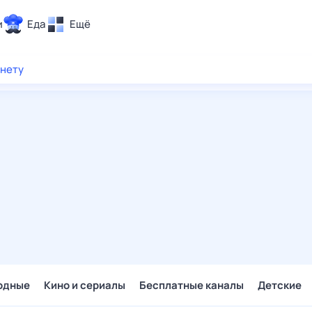
и
Еда
Ещё
Почта
рнету
ия и отдых
Поиск
Погода
ТВ-программа
и и тренды
 ситуации
 вместе
Помощь
одные
Кино и сериалы
Бесплатные каналы
Детские