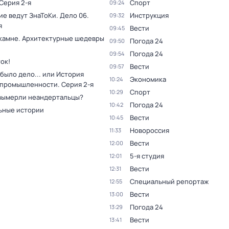
 Серия 2-я
Спорт
09:24
ие ведут ЗнаТоКи. Дело 06
.
Инструкция
09:32
я
Вести
09:45
 камне. Архитектурные шедевры
Погода 24
09:50
Погода 24
09:54
ок!
Вести
09:57
было дело... или История
Экономика
10:24
 промышленности
. Серия 2-я
Спорт
10:29
вымерли неандертальцы?
Погода 24
10:42
ьные истории
Вести
10:45
Новороссия
11:33
Вести
12:00
5-я студия
12:01
Вести
12:31
Специальный репортаж
12:55
Вести
13:00
Погода 24
13:29
Вести
13:41