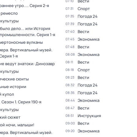
Вести
07:10
раннее утро...
. Серия 2-я
Спорт
07:31
 ремесло
Погода 24
07:35
 культуры
Погода 24
07:39
было дело... или История
Вести
07:40
 промышленности
. Серия 1-я
Экономика
07:45
мертоносные вулканы
Вести
07:48
мера. Вертикальный музей
.
Экономика
08:08
 Серия 1-я
Вести
08:11
ие ведут знатоки: Динозавр
Спорт
08:18
 культуры
Вести
08:23
ческие сюиты
Погода 24
08:32
ьные истории
Погода 24
08:36
 купол
Экономика
08:44
. Сезон 1
. Серия 190-я
Вести
08:47
 культуры
Инструкция
08:51
кий сюжет
Вести
09:00
ой ночи, малыши!
Экономика
09:20
мера. Вертикальный музей
.