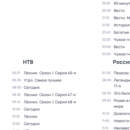
60 мину
18:00
Вести
20:00
Вести. 
21:10
История
21:30
Богатые
23:40
Чужое г
02:25
Вести
03:00
Чужое г
03:30
НТВ
Росси
Лесник
. Сезон 1
. Серия 46-я
Пешком..
05:37
07:30
Утро. Самое лучшее
Легенды
06:30
08:00
71-я
Сегодня
08:00
Это был
08:30
Лесник
. Сезон 1
. Серия 47-я
08:25
Роман в
09:50
Лесник
. Сезон 1
. Серия 48-я
09:12
мира
Сегодня
10:00
Диалоги
10:15
Лесник
10:35
Новости
11:00
Сегодня
13:00
Неизвес
11:15