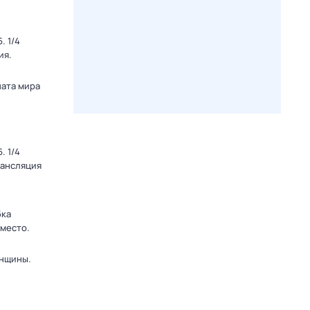
. 1/4
ия.
ната мира
. 1/4
рансляция
бка
 место.
енщины.