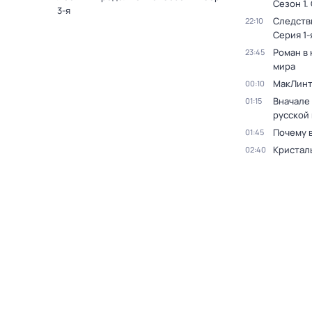
Сезон 1
.
3-я
Следств
22:10
Серия 1-
Роман в
23:45
мира
МакЛинт
00:10
Вначале 
01:15
русской
Почему 
01:45
Кристал
02:40