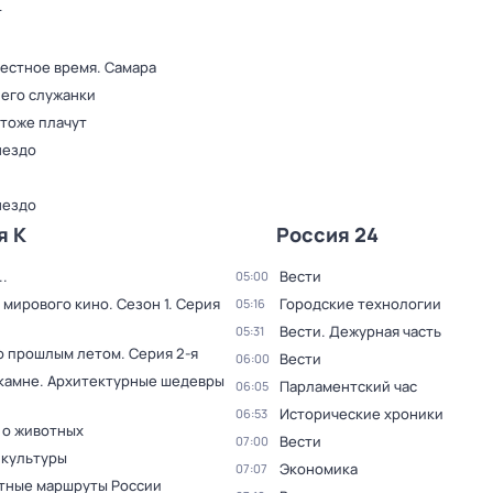
т
Местное время. Самара
 его служанки
 тоже плачут
нездо
нездо
я К
Россия 24
.
Вести
05:00
 мирового кино
. Сезон 1
. Серия
Городские технологии
05:16
Вести. Дежурная часть
05:31
о прошлым летом
. Серия 2-я
Вести
06:00
 камне. Архитектурные шедевры
Парламентский час
06:05
Исторические хроники
06:53
 о животных
Вести
07:00
 культуры
Экономика
07:07
тные маршруты России