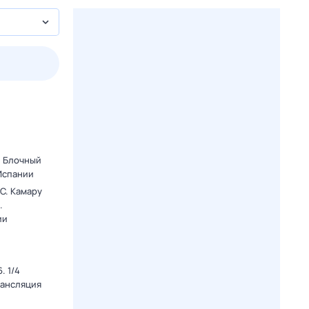
3 авг,
пн
4 авг,
вт
5 авг,
ср
6 авг,
чт
Вчера
Сегодня
. Блочный
 Испании
C. Камару
.
ии
. 1/4
рансляция