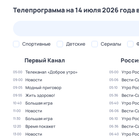
Телепрограмма на 14 июля 2026 года 
25 июл,
сб
26 июл,
вс
27 июл,
пн
28 июл,
вт
Спортивные
Детские
Сериалы
Первый Канал
Росси
Телеканал «Доброе утро»
Утро Ро
05:00
05:00
Новости
Вести-С
09:00
05:06
Модный приговор
Утро Ро
09:05
05:10
Жить здорово!
Вести-С
09:55
05:36
Большая игра
Утро Ро
10:40
05:40
Новости
Вести-С
11:00
06:06
Большая игра
Утро Ро
11:30
06:10
Время покажет
Вести-С
12:20
06:36
Новости
Утро Ро
13:00
06:40