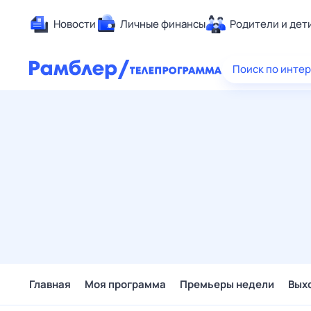
Новости
Личные финансы
Родители и дет
Здоровье
Поиск по инте
Развлечен
Дом и уют
Спорт
Карьера
Авто
Технологи
Жизненные
Сберегаем
Гороскопы
Главная
Моя программа
Премьеры недели
Вых