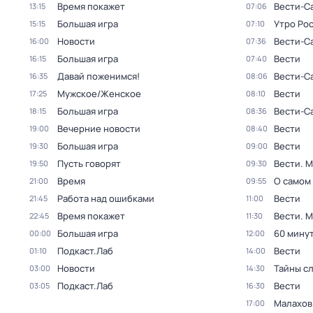
Время покажет
Вести-С
13:15
07:06
Большая игра
Утро Ро
15:15
07:10
Новости
Вести-С
16:00
07:36
Большая игра
Вести
16:15
07:40
Давай поженимся!
Вести-С
16:35
08:06
Мужское/Женское
Вести
17:25
08:10
Большая игра
Вести-С
18:15
08:36
Вечерние новости
Вести
19:00
08:40
Большая игра
Вести
19:30
09:00
Пусть говорят
Вести. 
19:50
09:30
Время
О самом
21:00
09:55
Работа над ошибками
Вести
21:45
11:00
Время покажет
Вести. 
22:45
11:30
Большая игра
60 мину
00:00
12:00
Подкаст.Лаб
Вести
01:10
14:00
Новости
Тайны с
03:00
14:30
Подкаст.Лаб
Вести
03:05
16:30
Малахов
17:00