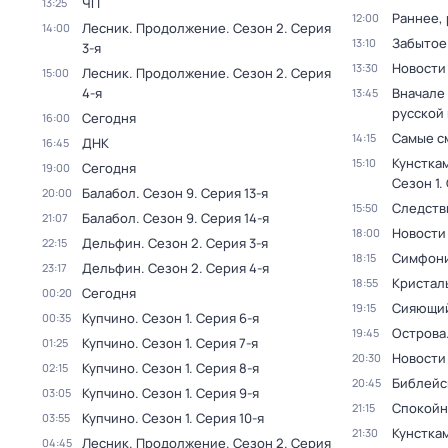
ЧП
13:25
Раннее, 
12:00
Лесник. Продолжение
. Сезон 2
. Серия
14:00
Забытое
13:10
3-я
Новости
13:30
Лесник. Продолжение
. Сезон 2
. Серия
15:00
4-я
Вначале 
13:45
русской
Сегодня
16:00
Самые с
14:15
ДНК
16:45
Кунстка
15:10
Сегодня
19:00
Сезон 1
.
Балабол
. Сезон 9
. Серия 13-я
20:00
Следств
15:50
Балабол
. Сезон 9
. Серия 14-я
21:07
Новости
18:00
Дельфин
. Сезон 2
. Серия 3-я
22:15
Симфони
18:15
Дельфин
. Сезон 2
. Серия 4-я
23:17
Кристал
18:55
Сегодня
00:20
Сияющий
19:15
Купчино
. Сезон 1
. Серия 6-я
00:35
Острова
19:45
Купчино
. Сезон 1
. Серия 7-я
01:25
Новости
20:30
Купчино
. Сезон 1
. Серия 8-я
02:15
Библейс
20:45
Купчино
. Сезон 1
. Серия 9-я
03:05
Спокойн
21:15
Купчино
. Сезон 1
. Серия 10-я
03:55
Кунстка
21:30
Лесник. Продолжение
. Сезон 2
. Серия
04:45