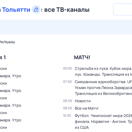
в
Тольятти
:
все ТВ-каналы
29 июл,
ср
30 июл,
чт
31 июл,
пт
1 авг,
сб
2 авг,
вс
Фильмы
я 1
МАТЧ!
ссии
Стрельба из лука. Кубок мира
05:00
лук. Команды. Трансляция из
амара. Утро
Смешанные единоборства. UF
07:00
ссии
Усман против Леона Эдвардса
амара. Утро
Трансляция из Великобритан
ссии
Новости
08:00
амара. Утро
Все на Матч!
08:05
ссии
Футбол. Чемпионат мира-2026
10:30
амара. Утро
финала. Норвегия - Англия. Т
ссии
из США