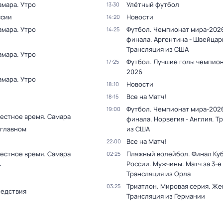
амара. Утро
Улётный футбол
13:30
ссии
Новости
14:20
амара. Утро
Футбол. Чемпионат мира-2026
14:25
финала. Аргентина - Швейцар
Трансляция из США
амара. Утро
Футбол. Лучшие голы чемпио
17:25
2026
амара. Утро
Новости
18:10
Все на Матч!
18:15
Футбол. Чемпионат мира-2026
19:00
Местное время. Самара
финала. Норвегия - Англия. Т
 главном
из США
Все на Матч!
22:00
Местное время. Самара
Пляжный волейбол. Финал Ку
02:25
России. Мужчины. Матч за 3-е
т
Трансляция из Орла
Триатлон. Мировая серия. Ж
03:25
ледствия
Трансляция из Германии