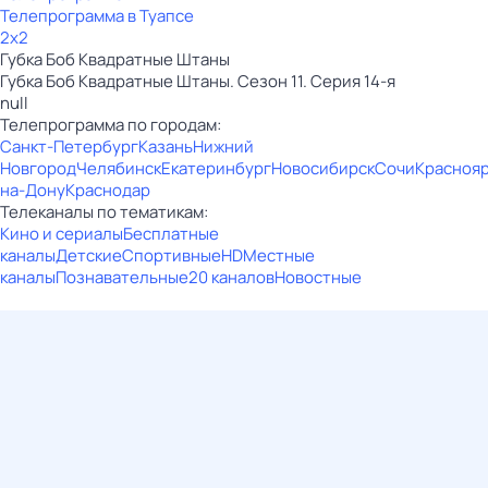
Телепрограмма в Туапсе
2x2
Губка Боб Квадратные Штаны
Губка Боб Квадратные Штаны. Сезон 11. Серия 14-я
null
Телепрограмма по городам:
Санкт-Петербург
Казань
Нижний
Новгород
Челябинск
Екатеринбург
Новосибирск
Сочи
Красноя
на-Дону
Краснодар
Телеканалы по тематикам:
Кино и сериалы
Бесплатные
каналы
Детские
Спортивные
HD
Местные
каналы
Познавательные
20 каналов
Новостные