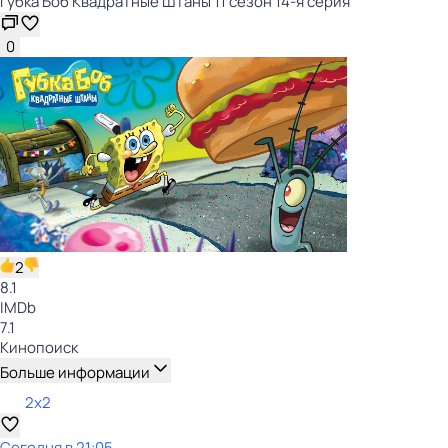
Губка Боб Квадратные Штаны 11 сезон 14-я серия
0
2
8.1
IMDb
7.1
Кинопоиск
Больше информации
2x2
Сегодня в 21:05