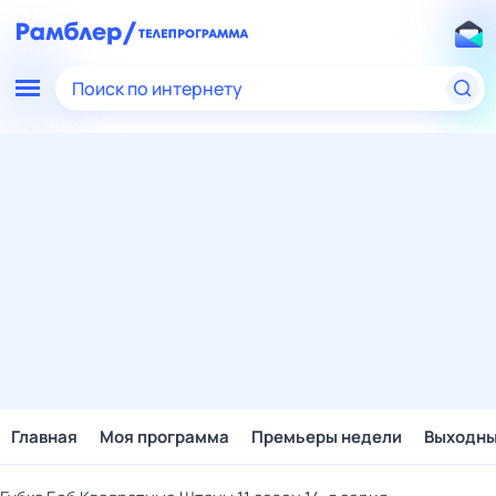
Поиск по интернету
Главная
Моя программа
Премьеры недели
Выходн