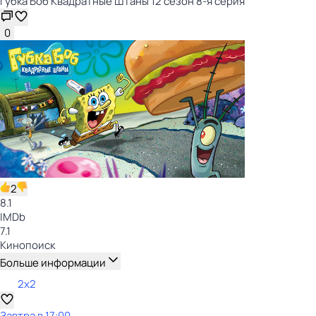
Губка Боб Квадратные Штаны 12 сезон 8-я серия
0
2
8.1
IMDb
7.1
Кинопоиск
Больше информации
2x2
Завтра в 17:00