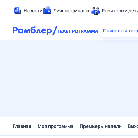
Новости
Личные финансы
Родители и дет
Здоровье
Поиск по инте
Развлечен
Дом и уют
Спорт
Карьера
Авто
Технологи
Жизненные
Сберегаем
Гороскопы
Главная
Моя программа
Премьеры недели
Вых