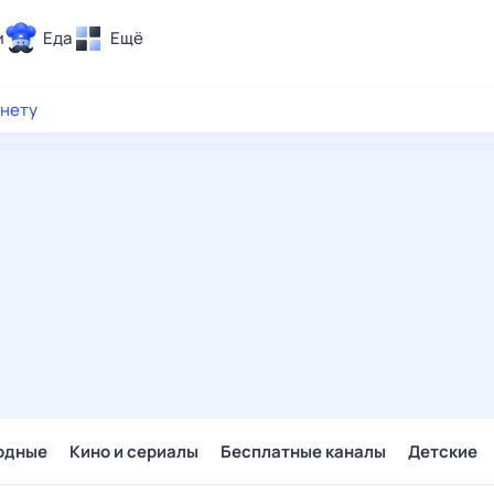
и
Еда
Ещё
Почта
рнету
ия и отдых
Поиск
Погода
ТВ-программа
и и тренды
 ситуации
 вместе
Помощь
одные
Кино и сериалы
Бесплатные каналы
Детские