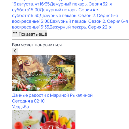
13 августа, чт
16:35
Дежурный пекарь
. Серия 32-я
суббота
15:00
Дежурный пекарь
. Серия 4-я
суббота
15:30
Дежурный пекарь
. Сезон 2
. Серия 5-я
воскресенье
15:00
Дежурный пекарь
. Сезон 2
. Серия 6-я
воскресенье
15:35
Дежурный пекарь
. Серия 22-я
Показать ещё
Вам может понравиться
Дачные радости с Мариной Рыкалиной
Сегодня в 02:10
Усадьба