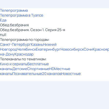
Телепрограмма
Телепрограмма в Туапсе
Еда
Обед безбрачия
Обед безбрачия. Сезон 1. Серия 25-я
null
Телепрограмма по городам:
Санкт-Петербург
Казань
Нижний
Новгород
Челябинск
Екатеринбург
Новосибирск
Сочи
Красноя
на-Дону
Краснодар
Телеканалы по тематикам:
Кино и сериалы
Бесплатные
каналы
Детские
Спортивные
HD
Местные
каналы
Познавательные
20 каналов
Новостные