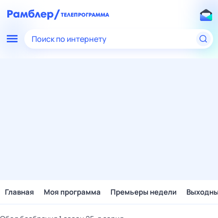
Поиск по интернету
Главная
Моя программа
Премьеры недели
Выходн