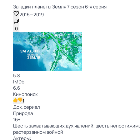
Загадки планеты Земля 7 сезон 6-я серия
2015
—
2019
0
5.8
IMDb
6.6
Кинопоиск
1
Док. сериал
Природа
16
+
Шесть захватывающих дух явлений, шесть непостижимых
растерзанном войной
Актеры: