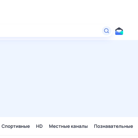
Спортивные
HD
Местные каналы
Познавательные