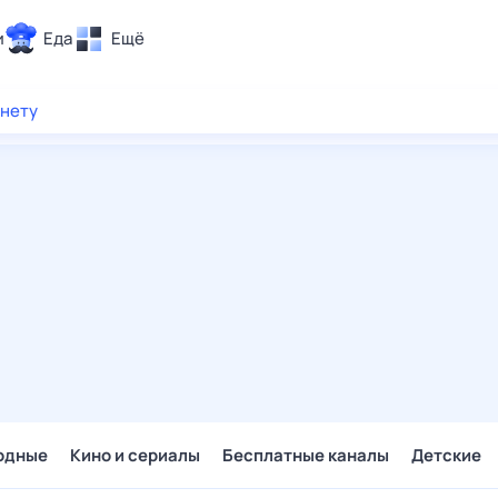
и
Еда
Ещё
Почта
рнету
ия и отдых
Поиск
Погода
ТВ-программа
и и тренды
 ситуации
 вместе
Помощь
одные
Кино и сериалы
Бесплатные каналы
Детские