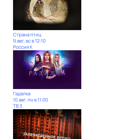
Страна птиц
9 авг, вс в 12:10
Россия К
Гадaлкa
10 авг, пн в 11:00
ТВ 3