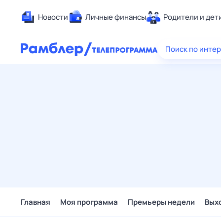
Новости
Личные финансы
Родители и дет
Здоровье
Поиск по инте
Развлечен
Дом и уют
Спорт
Карьера
Авто
Технологи
Жизненные
Сберегаем
Гороскопы
Главная
Моя программа
Премьеры недели
Вых