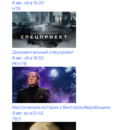
8 авг, сб в 16:20
НТВ
Документальный спецпроект
8 авг, сб в 16:55
РЕН ТВ
Мистические истории с Виктoром Bержбицким
9 авг, вс в 01:45
ТВ 3