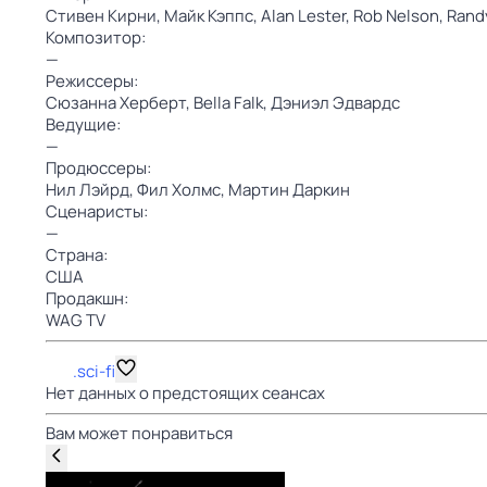
Стивен Кирни,
Майк Кэппс,
Alan Lester,
Rob Nelson,
Rand
Композитор:
—
Режиссеры:
Сюзанна Херберт,
Bella Falk,
Дэниэл Эдвардс
Ведущие:
—
Продюссеры:
Нил Лэйрд,
Фил Холмс,
Мартин Даркин
Сценаристы:
—
Страна:
США
Продакшн:
WAG TV
.sci-fi
Нет данных о предстоящих сеансах
Вам может понравиться