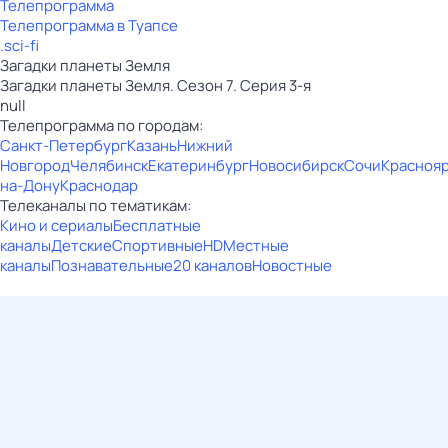
Телепрограмма
Телепрограмма в Туапсе
.sci-fi
Загадки планеты Земля
Загадки планеты Земля. Сезон 7. Серия 3-я
null
Телепрограмма по городам:
Санкт-Петербург
Казань
Нижний
Новгород
Челябинск
Екатеринбург
Новосибирск
Сочи
Красноя
на-Дону
Краснодар
Телеканалы по тематикам:
Кино и сериалы
Бесплатные
каналы
Детские
Спортивные
HD
Местные
каналы
Познавательные
20 каналов
Новостные