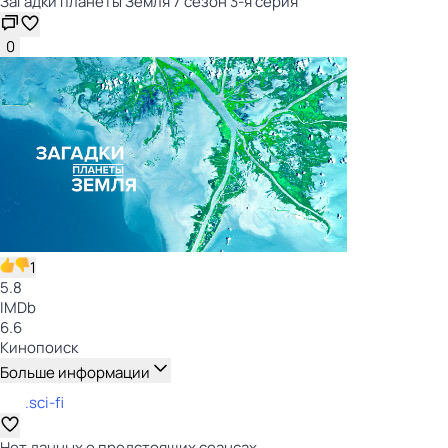
Загадки планеты Земля 7 сезон 3-я серия
0
1
5.8
IMDb
6.6
Кинопоиск
Больше информации
.sci-fi
Нет данных о предстоящих сеансах