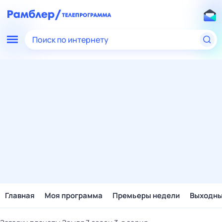
Поиск по интернету
Главная
Моя программа
Премьеры недели
Выходн