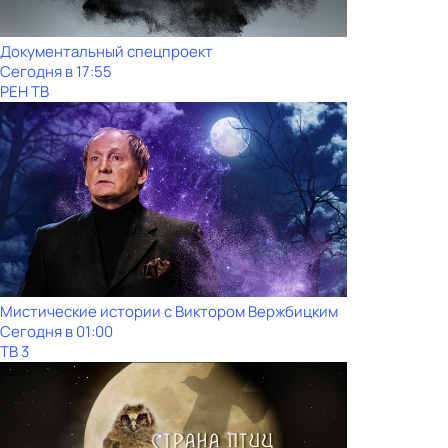
Документальный спецпроект
Сегодня в 17:55
РЕН ТВ
Мистические истории с Виктoром Bержбицким
Сегодня в 01:00
ТВ 3