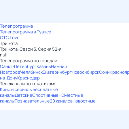
Телепрограмма
Телепрограмма в Туапсе
СТС Love
Три кота
Три кота. Сезон 3. Серия 52-я
null
Телепрограмма по городам:
Санкт-Петербург
Казань
Нижний
Новгород
Челябинск
Екатеринбург
Новосибирск
Сочи
Красноя
на-Дону
Краснодар
Телеканалы по тематикам:
Кино и сериалы
Бесплатные
каналы
Детские
Спортивные
HD
Местные
каналы
Познавательные
20 каналов
Новостные