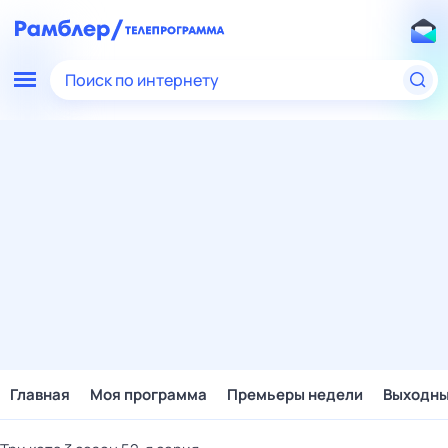
Поиск по интернету
Главная
Моя программа
Премьеры недели
Выходн