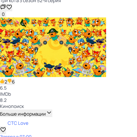
Три кота 3 сезон 52-я серия
0
2
6
6.5
IMDb
8.2
Кинопоиск
Больше информации
СТС Love
Завтра в 07:00