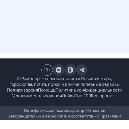
18
+
© Рамблер — главные новости России и мира,
гороскопы, почта, поиск и другие полезные сервисы
Полная версия
Помощь
Политика конфиденциальности
Условия использования
Лайки
Топ-100
Все проекты
На информационном ресурсе применяются
рекомендательные технологии в соответствии с
Правилами