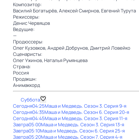
Композитор:
Василий Богатырёв,
Алексей Смирнов,
Евгений Турута
Режиссеры:
Денис Червяцов
Ведущие:
—
Продюссеры:
Олег Кузовков,
Андрей Добрунов,
Дмитрий Ловейко
Сценаристы:
Олег Ужинов,
Наталья Румянцева
Страна:
Россия
Продакшн:
Анимаккорд
Суббота
Сегодня
04:25
Маша и Медведь
. Сезон 3
. Серия 9-я
Сегодня
04:35
Маша и Медведь
. Сезон 6
. Серия 20-я
Сегодня
04:45
Маша и Медведь
. Сезон 3
. Серия 11-я
Завтра
05:00
Маша и Медведь
. Сезон 3
. Серия 13-я
Завтра
05:10
Маша и Медведь
. Сезон 6
. Серия 25-я
Завтра
05:20
Маша и Медведь
. Сезон 7
. Серия 4-я