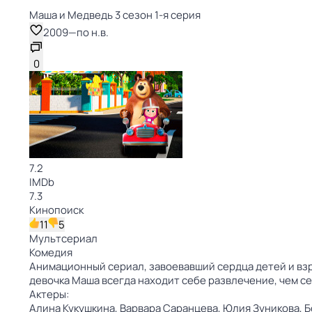
Маша и Медведь 3 сезон 1-я серия
2009
—
по н.в.
0
7.2
IMDb
7.3
Кинопоиск
11
5
Мультсериал
Комедия
Анимационный сериал, завоевавший сердца детей и взр
девочка Маша всегда находит себе развлечение, чем 
Актеры:
Алина Кукушкина,
Варвара Саранцева,
Юлия Зуникова,
Б