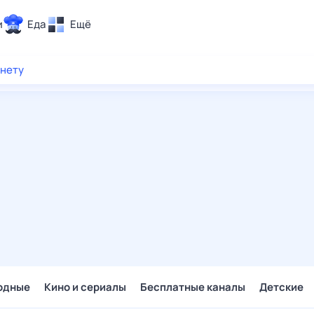
и
Еда
Ещё
Почта
рнету
ия и отдых
Поиск
Погода
ТВ-программа
и и тренды
 ситуации
 вместе
Помощь
одные
Кино и сериалы
Бесплатные каналы
Детские