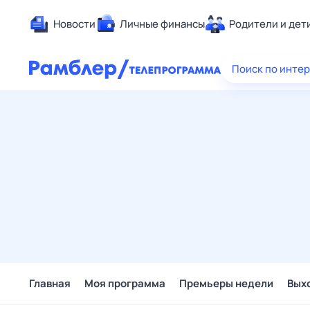
Новости
Личные финансы
Родители и дет
Здоровье
Поиск по инте
Развлечен
Дом и уют
Спорт
Карьера
Авто
Технологи
Жизненные
Сберегаем
Гороскопы
Главная
Моя программа
Премьеры недели
Вых