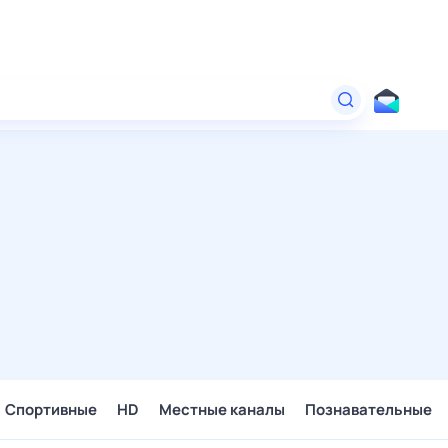
Спортивные
HD
Местные каналы
Познавательные