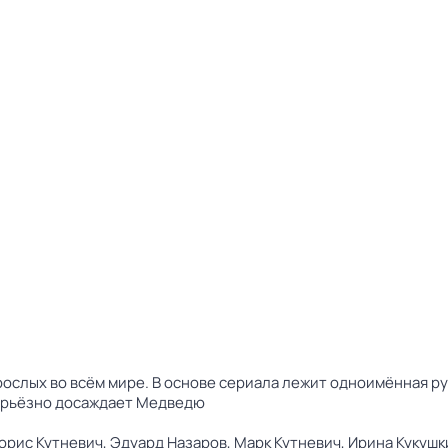
ослых во всём мире. В основе сериала лежит одноимённая ру
серьёзно досаждает Медведю
орис Кутневич,
Эдуард Назаров,
Марк Кутневич,
Ирина Кукушк