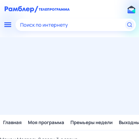
Поиск по интернету
Главная
Моя программа
Премьеры недели
Выходн