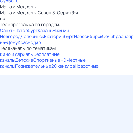
Суббота
Маша и Медведь
Маша и Медведь. Сезон 8. Серия 3-я
null
Телепрограмма по городам:
Санкт-Петербург
Казань
Нижний
Новгород
Челябинск
Екатеринбург
Новосибирск
Сочи
Красноя
на-Дону
Краснодар
Телеканалы по тематикам:
Кино и сериалы
Бесплатные
каналы
Детские
Спортивные
HD
Местные
каналы
Познавательные
20 каналов
Новостные