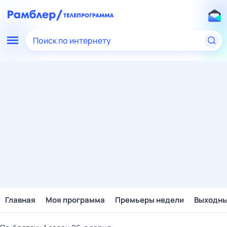
Поиск по интернету
Главная
Моя программа
Премьеры недели
Выходн