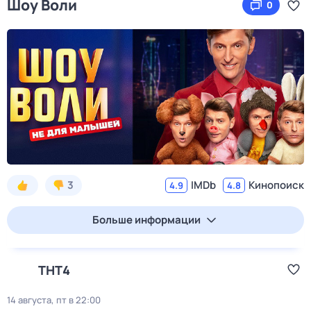
Шоу Воли
0
3
IMDb
Кинопоиск
4.9
4.8
Больше информации
ТНТ4
14 августа, пт в 22:00