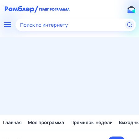
Поиск по интернету
Главная
Моя программа
Премьеры недели
Выходн