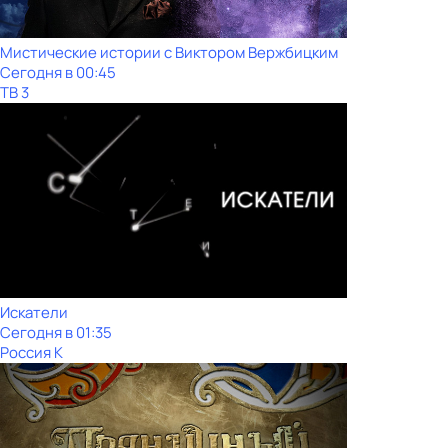
Мистические истории с Виктoром Bержбицким
Сегодня в 00:45
ТВ 3
Искатели
Сегодня в 01:35
Россия К