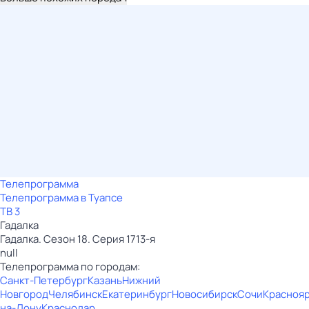
Телепрограмма
Телепрограмма в Туапсе
ТВ 3
Гадaлкa
Гадaлкa. Сезон 18. Серия 1713-я
null
Телепрограмма по городам:
Санкт-Петербург
Казань
Нижний
Новгород
Челябинск
Екатеринбург
Новосибирск
Сочи
Красноя
на-Дону
Краснодар