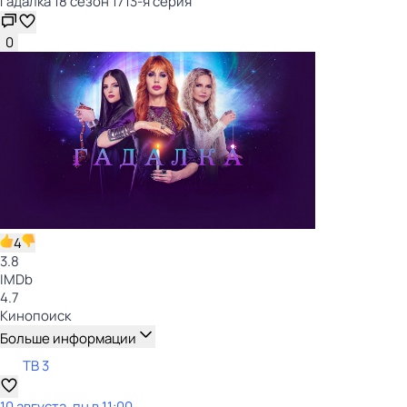
Гадaлкa 18 сезон 1713-я серия
0
4
3.8
IMDb
4.7
Кинопоиск
Больше информации
ТВ 3
10 августа, пн в 11:00