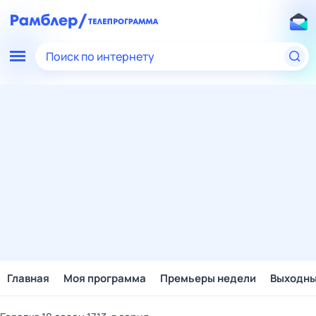
Поиск по интернету
Главная
Моя программа
Премьеры недели
Выходн