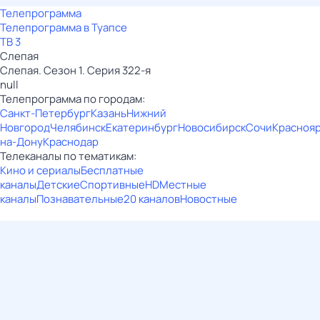
Телепрограмма
Телепрограмма в Туапсе
ТВ 3
Слепая
Слепая. Сезон 1. Серия 322-я
null
Телепрограмма по городам:
Санкт-Петербург
Казань
Нижний
Новгород
Челябинск
Екатеринбург
Новосибирск
Сочи
Красноя
на-Дону
Краснодар
Телеканалы по тематикам:
Кино и сериалы
Бесплатные
каналы
Детские
Спортивные
HD
Местные
каналы
Познавательные
20 каналов
Новостные