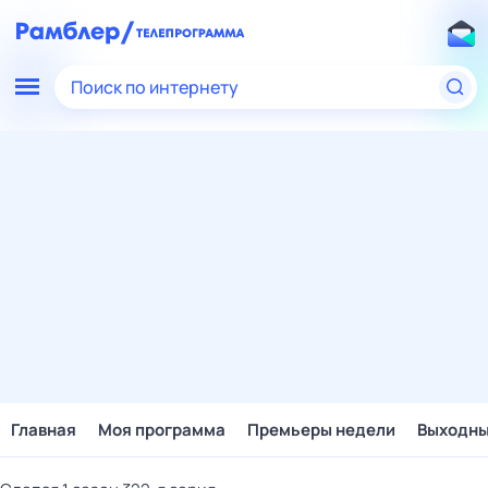
Поиск по интернету
Главная
Моя программа
Премьеры недели
Выходн