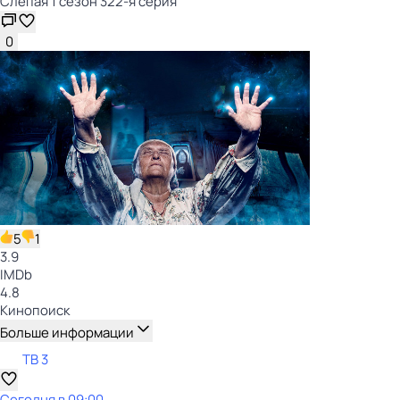
Слепая 1 сезон 322-я серия
0
5
1
3.9
IMDb
4.8
Кинопоиск
Больше информации
ТВ 3
Сегодня в 09:00