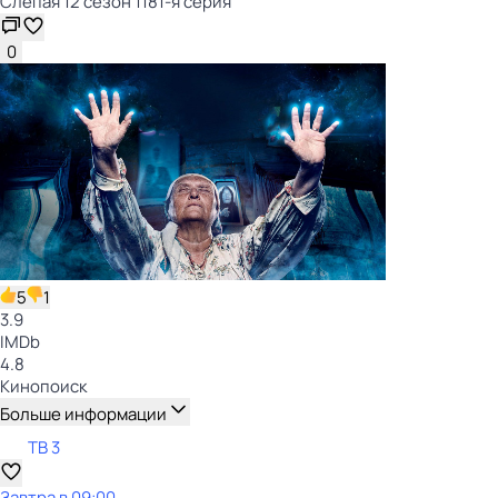
Слепая 12 сезон 1181-я серия
0
5
1
3.9
IMDb
4.8
Кинопоиск
Больше информации
ТВ 3
Завтра в 09:00