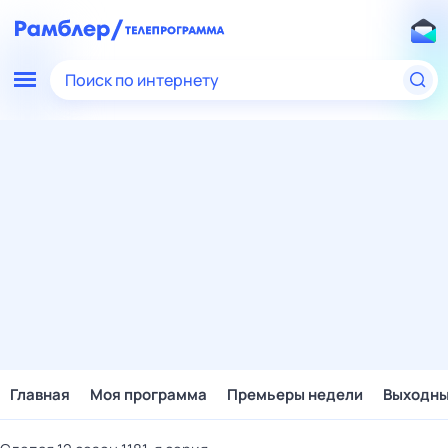
Поиск по интернету
Главная
Моя программа
Премьеры недели
Выходн