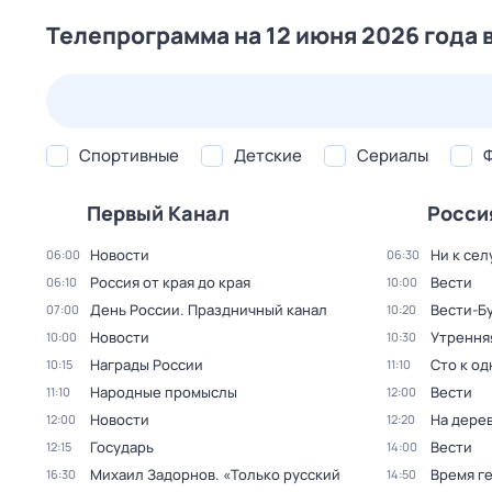
Телепрограмма на 12 июня 2026 года 
24 июл,
пт
25 июл,
сб
26 июл,
вс
27 июл,
пн
Спортивные
Детские
Сериалы
Первый Канал
Росси
Новости
Ни к сел
06:00
06:30
Россия от края до края
Вести
06:10
10:00
День России. Праздничный канал
Вести-Б
07:00
10:20
Новости
Утрення
10:00
10:30
Награды России
Сто к о
10:15
11:10
Народные промыслы
Вести
11:10
12:00
Новости
На дере
12:00
12:20
Государь
Вести
12:15
14:00
Михаил Задорнов. «Только русский
Время г
16:30
14:50