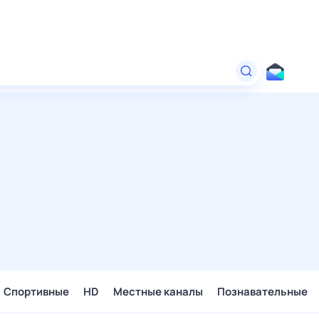
Спортивные
HD
Местные каналы
Познавательные