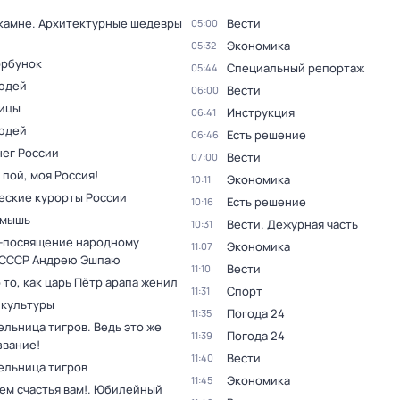
 камне. Архитектурные шедевры
Вести
05:00
Экономика
05:32
орбунок
Специальный репортаж
05:44
юдей
Вести
06:00
ицы
Инструкция
06:41
юдей
Есть решение
06:46
нег России
Вести
07:00
 пой, моя Россия!
Экономика
10:11
еские курорты России
Есть решение
10:16
 мышь
Вести. Дежурная часть
10:31
-посвящение народному
Экономика
11:07
 СССР Андрею Эшпаю
Вести
11:10
 то, как царь Пётр арапа женил
Спорт
11:31
 культуры
Погода 24
11:35
льница тигров. Ведь это же
Погода 24
11:39
звание!
Вести
11:40
ельница тигров
Экономика
11:45
ем счастья вам!. Юбилейный