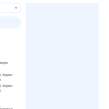
2 авг,
вс
3 авг,
пн
4 авг,
вт
5 авг,
ср
Вчера
Сегодня
 мира
. Корея -
и
. Корея -
и
Evgeniya