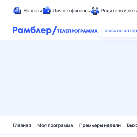
Новости
Личные финансы
Родители и дет
Здоровье
Поиск по инте
Развлечен
Дом и уют
Спорт
Карьера
Авто
Технологи
Жизненные
Сберегаем
Гороскопы
Главная
Моя программа
Премьеры недели
Вых