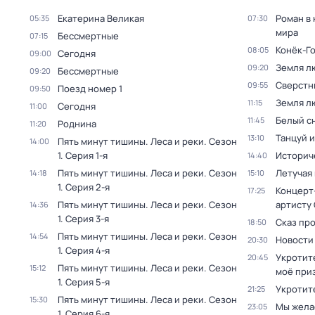
Екатерина Великая
Роман в
05:35
07:30
мира
Бессмертные
07:15
Конёк-Г
08:05
Сегодня
09:00
Земля л
09:20
Бессмертные
09:20
Сверстн
09:55
Поезд номер 1
09:50
Земля л
11:15
Сегодня
11:00
Белый с
11:45
Роднина
11:20
Танцуй и
13:10
Пять минут тишины. Леса и реки
. Сезон
14:00
1
. Серия 1-я
Историч
14:40
Пять минут тишины. Леса и реки
. Сезон
Летучая
14:18
15:10
1
. Серия 2-я
Концерт
17:25
Пять минут тишины. Леса и реки
. Сезон
артисту
14:36
1
. Серия 3-я
Сказ про
18:50
Пять минут тишины. Леса и реки
. Сезон
14:54
Новости
20:30
1
. Серия 4-я
Укротите
20:45
Пять минут тишины. Леса и реки
. Сезон
15:12
моё при
1
. Серия 5-я
Укротит
21:25
Пять минут тишины. Леса и реки
. Сезон
15:30
Мы жела
23:05
1
. Серия 6-я