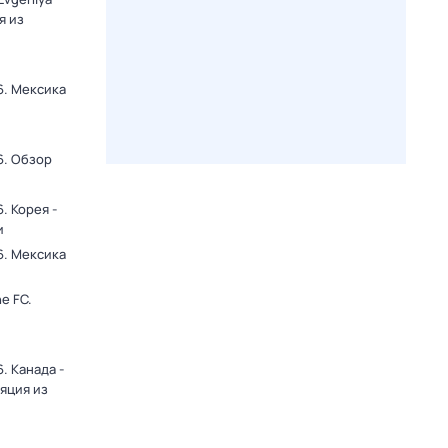
я из
6. Мексика
и
6. Обзор
. Корея -
и
6. Мексика
и
e FC.
. Канада -
яция из