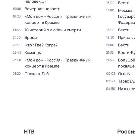
человек...»
Вести
16:00
Вечерние новости
18:00
Москва.
17:00
«Мой дом - Россия». Праздничный
Государ
18:20
концерт в Кремле
Федерац
10 историй о любви и смерти
Вести
19:55
18:00
Время
Привет, 
21:00
18:50
Что? Где? Когда?
Вести
21:35
21:00
Команды
Вести-Б
22:45
21:35
«Мой дом - Россия». Праздничный
Большой
23:50
21:55
концерт в Кремле
посвящё
Подкаст.Лаб
Огонь
01:20
00:05
Тарас Бу
02:30
Ни к сел
04:50
НТВ
Росси