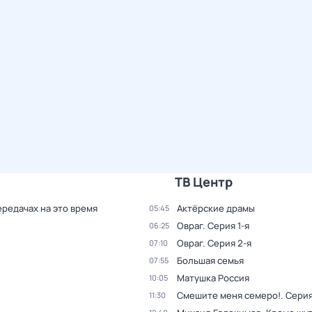
ТВ Центр
ередачах на это время
Актёрские драмы
05:45
Овраг
. Серия 1-я
06:25
Овраг
. Серия 2-я
07:10
Большая семья
07:55
Матушка Россия
10:05
Смешите меня семеро!
. Серия
11:30