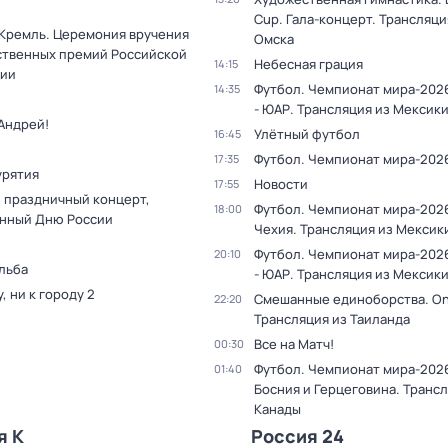
Cup. Гала-концерт. Трансляци
 Кремль. Церемония вручения
Омска
ственных премий Российской
Небесная грация
14:15
ии
Футбол. Чемпионат мира-202
14:35
- ЮАР. Трансляция из Мексик
Андрей!
Улётный футбол
16:45
Футбол. Чемпионат мира-202
17:35
урятия
Новости
17:55
 праздничный концерт,
Футбол. Чемпионат мира-2026
18:00
нный Дню России
Чехия. Трансляция из Мексик
Футбол. Чемпионат мира-202
20:10
льба
- ЮАР. Трансляция из Мексик
у, ни к городу 2
Смешанные единоборства. On
22:20
Трансляция из Таиланда
Все на Матч!
00:30
Футбол. Чемпионат мира-2026
01:40
Босния и Герцеговина. Трансл
Канады
я К
Россия 24