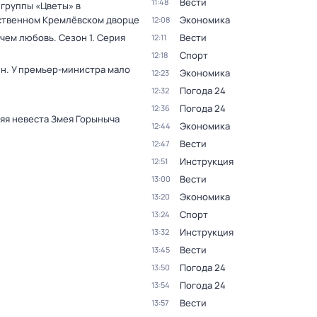
Вести
11:48
 группы «Цветы» в
ственном Кремлёвском дворце
Экономика
12:08
 чем любовь
. Сезон 1
. Серия
Вести
12:11
Спорт
12:18
н. У премьер-министра мало
Экономика
12:23
Погода 24
12:32
Погода 24
12:36
яя невеста Змея Горыныча
Экономика
12:44
Вести
12:47
Инструкция
12:51
Вести
13:00
Экономика
13:20
Спорт
13:24
Инструкция
13:32
Вести
13:45
Погода 24
13:50
Погода 24
13:54
Вести
13:57