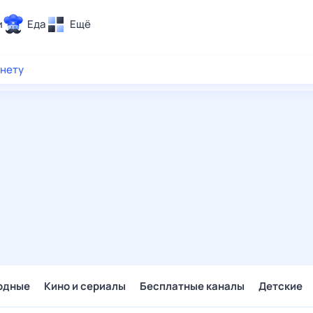
и
Еда
Ещё
Почта
рнету
ия и отдых
Поиск
Погода
ТВ-программа
и и тренды
 ситуации
 вместе
Помощь
одные
Кино и сериалы
Бесплатные каналы
Детские