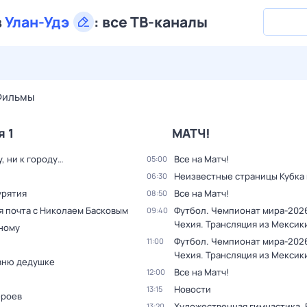
в
Улан-Удэ
:
все ТВ-каналы
28 июл,
вт
29 июл,
ср
30 июл,
чт
31 июл,
пт
1 авг,
сб
Фильмы
я 1
МАТЧ!
у, ни к городу…
Все на Матч!
05:00
Неизвестные страницы Кубка
06:30
урятия
Все на Матч!
08:50
я почта с Николаем Басковым
Футбол. Чемпионат мира-2026
09:40
Чехия. Трансляция из Мексик
дному
Футбол. Чемпионат мира-2026
11:00
Чехия. Трансляция из Мексик
вню дедушке
Все на Матч!
12:00
Новости
13:15
ероев
Художественная гимнастика. 
13:20