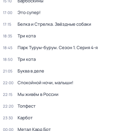
Барбоскины
15:10
Это супер!
17:00
Белка и Стрелка. Звёздные собаки
17:15
Три кота
18:35
Парк Турум-бурум
. Сезон 1
. Серия 4-я
18:45
Три кота
18:50
Буква в деле
21:05
Спокойной ночи, малыши!
22:00
Мы живём в России
22:15
Топфест
22:20
Карбот
23:30
Метал Кард Бот
00:00