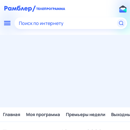
Поиск по интернету
Главная
Моя программа
Премьеры недели
Выходн