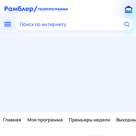
Поиск по интернету
Главная
Моя программа
Премьеры недели
Выходн