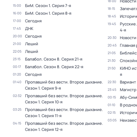
Новости
18:00
БиМ
. Сезон 1
. Серия 7-я
15:00
Запечат
18:15
БиМ
. Сезон 1
. Серия 8-я
16:00
Историч
18:45
Сегодня
17:00
Русские.
19:45
ДНК
17:45
4-я
Сегодня
20:00
Новости
20:30
Леший
21:00
Главная 
20:45
Леший
22:05
Библейс
21:05
Балабол
. Сезон 8
. Серия 21-я
23:15
Спокойн
21:30
Балабол
. Сезон 8
. Серия 22-я
00:17
КИНО ис
21:50
Сегодня
я
01:20
Пропавший без вести. Второе дыхание
.
Вариант
01:40
22:30
Сезон 1
. Серия 9-я
Магистр
23:45
Пропавший без вести. Второе дыхание
.
02:32
Абу-Сим
00:15
Сезон 1
. Серия 10-я
В родно
01:10
Пропавший без вести. Второе дыхание
.
03:25
Историч
02:15
Сезон 1
. Серия 11-я
Неизвес
03:05
Пропавший без вести. Второе дыхание
.
04:15
Сезон 1
. Серия 12-я