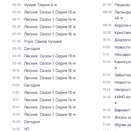
Чужие
. Серия 2-я
Пешком..
05:00
07:30
Лесник
. Сезон 1
. Серия 13-я
Легенды
05:45
08:05
45-я
Лесник
. Сезон 1
. Серия 14-я
06:11
Короли и
08:35
Лесник
. Сезон 1
. Серия 15-я
06:37
Кристал
10:00
Лесник
. Сезон 1
. Серия 16-я
07:03
Диалоги
10:15
Утро. Самое лучшее
07:30
Новости
11:00
Сегодня
09:00
Неизвес
11:15
Лесник
. Сезон 1
. Серия 13-я
09:25
Каникул
12:00
Лесник
. Сезон 1
. Серия 14-я
09:48
я
Лесник
. Сезон 1
. Серия 15-я
10:12
Забытое
13:10
Лесник
. Сезон 1
. Серия 16-я
10:36
Новости
13:30
Сегодня
11:00
Неприст
13:45
Лесник
. Сезон 1
. Серия 13-я
11:35
КИНО ис
14:40
Лесник
. Сезон 1
. Серия 14-я
12:11
я
Лесник
. Сезон 1
. Серия 15-я
12:47
Вариант
15:20
Лесник
. Сезон 1
. Серия 16-я
13:23
Жизнь з
16:35
Сегодня
14:00
Абрам д
17:05
ЧП
14:25