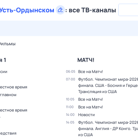
Усть-Ордынском
:
все ТВ-каналы
29 июл,
ср
30 июл,
чт
31 июл,
пт
1 авг,
сб
2 авг,
вс
Фильмы
я 1
МАТЧ!
ссии
Все на Матч!
06:05
Футбол. Чемпионат мира-2026.
07:00
финала. США - Босния и Герце
Местное время
Трансляция из США
 главном
Все на Матч!
10:05
Все на Матч!
11:00
Местное время
Новости
14:00
т
Футбол. Чемпионат мира-2026.
14:05
финала. Англия - ДР Конго. Т
ледствия
из США