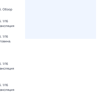
6. Обзор
 1/16
рансляция
 1/16
говина.
 1/16
рансляция
 1/16
рансляция