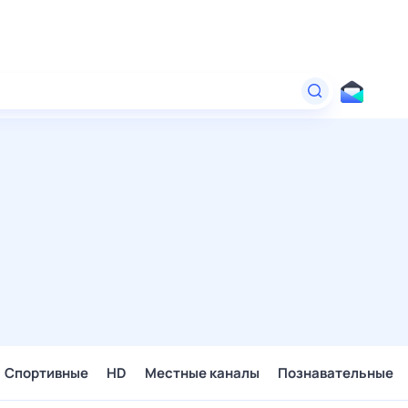
Спортивные
HD
Местные каналы
Познавательные