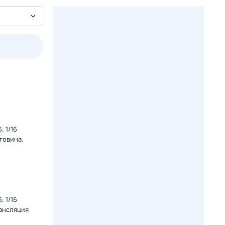
3 авг,
пн
4 авг,
вт
5 авг,
ср
6 авг,
чт
Вчера
Сегодня
 1/16
говина.
 1/16
рансляция