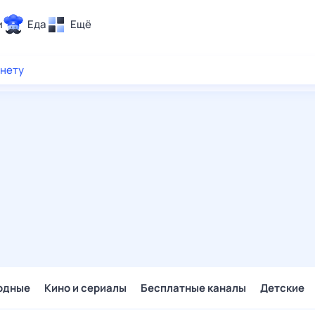
и
Еда
Ещё
Почта
рнету
ия и отдых
Поиск
Погода
ТВ-программа
и и тренды
 ситуации
 вместе
Помощь
одные
Кино и сериалы
Бесплатные каналы
Детские