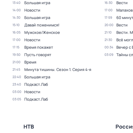
Большая игра
Вести
13:40
16:30
Новости
Малахов
14:00
17:00
Большая игра
60 мину
14:30
17:59
Давай поженимся!
Вести
15:10
20:00
Мужское/Женское
Вести. 
16:05
21:10
Новости
Всё могл
17:00
21:30
Время покажет
Вечер с
17:15
00:34
Пусть говорят
Тайны с
19:50
03:09
Время
21:00
Минута тишины
. Сезон 1
. Серия 4-я
21:45
Большая игра
22:40
Подкаст.Лаб
23:40
Новости
03:00
Подкаст.Лаб
03:05
НТВ
Росси