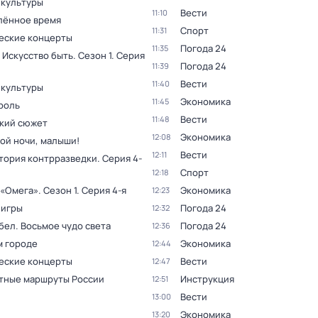
 культуры
Вести
11:10
лённое время
Спорт
11:31
еские концерты
Погода 24
11:35
 Искусство быть
. Сезон 1
. Серия
Погода 24
11:39
Вести
11:40
 культуры
Экономика
11:45
роль
Вести
11:48
кий сюжет
Экономика
12:08
ой ночи, малыши!
Вести
12:11
тория контрразведки
. Серия 4-
Спорт
12:18
 «Омега»
. Сезон 1
. Серия 4-я
Экономика
12:23
 игры
Погода 24
12:32
бел. Восьмое чудо света
Погода 24
12:36
м городе
Экономика
12:44
еские концерты
Вести
12:47
тные маршруты России
Инструкция
12:51
Вести
13:00
Экономика
13:20