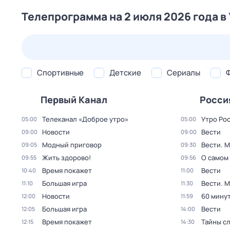
Телепрограмма на 2 июля 2026 года в
25 июл,
сб
26 июл,
вс
27 июл,
пн
28 июл,
вт
Спортивные
Детские
Сериалы
Первый Канал
Росси
Телеканал «Доброе утро»
Утро Ро
05:00
05:00
Новости
Вести
09:00
09:00
Модный приговор
Вести. 
09:05
09:30
Жить здорово!
О самом
09:55
09:56
Время покажет
Вести
10:40
11:00
Большая игра
Вести. 
11:10
11:30
Новости
60 мину
12:00
11:59
Большая игра
Вести
12:05
14:00
Время покажет
Тайны с
12:15
14:30