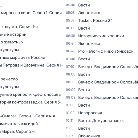
.
Вести
05:00
 мирового кино
. Сезон 1
. Серия
Экономика
05:25
Tucker. Россия 24
05:37
 капуста
. Серия 1-я
Вести
06:00
ьные истории
Исторические хроники
06:36
 о животных
Экономика
06:41
 культуры
Pro Налоги с Никой Янковой
06:46
тные маршруты России
Вести
07:00
ы Петрова и Васечкина
. Серия 1-
Вечер с Владимиром Соловьё
07:10
Вести
08:00
 ремесло
Вечер с Владимиром Соловьё
08:10
 культуры
Вести
09:00
упные крепости крестоносцев
Вечер с Владимиром Соловьё
09:09
тория контрразведки
. Серия 3-
Вести
10:00
Новороссия
10:02
 «Омега»
. Сезон 1
. Серия 4-я
Вести. Дежурная часть
10:31
амечательных идей
Вести
11:00
а Марья
. Серия 2-я
Экономика
11:07