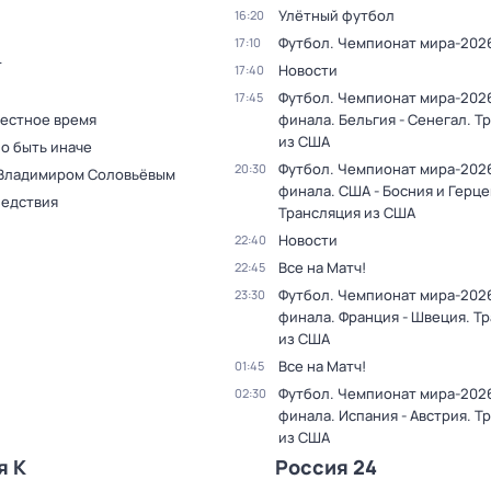
Улётный футбол
16:20
Футбол. Чемпионат мира-202
17:10
т
Новости
17:40
Футбол. Чемпионат мира-2026.
17:45
Местное время
финала. Бельгия - Сенегал. Т
из США
о быть иначе
Футбол. Чемпионат мира-2026.
20:30
 Владимиром Соловьёвым
финала. США - Босния и Герце
ледствия
Трансляция из США
Новости
22:40
Все на Матч!
22:45
Футбол. Чемпионат мира-2026.
23:30
финала. Франция - Швеция. Т
из США
Все на Матч!
01:45
Футбол. Чемпионат мира-2026.
02:30
финала. Испания - Австрия. Т
из США
я К
Россия 24