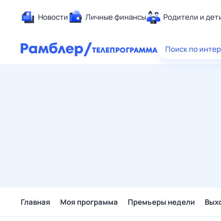
Новости
Личные финансы
Родители и дет
Здоровье
Поиск по инте
Развлечен
Дом и уют
Спорт
Карьера
Авто
Технологи
Жизненные
Сберегаем
Гороскопы
Главная
Моя программа
Премьеры недели
Вых