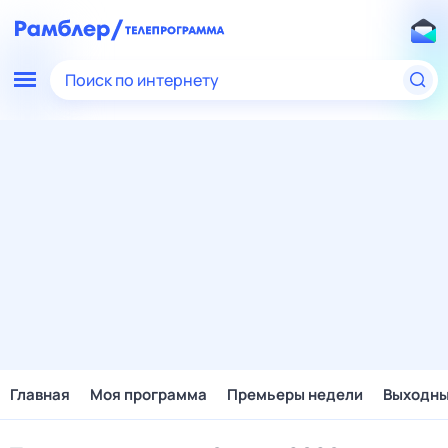
Поиск по интернету
Главная
Моя программа
Премьеры недели
Выходн