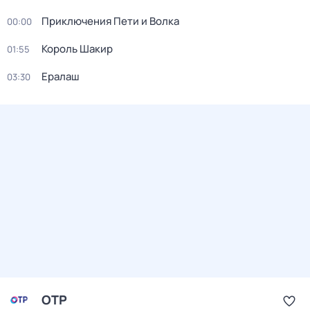
Приключения Пети и Волка
00:00
Король Шакир
01:55
Ералаш
03:30
ОТР