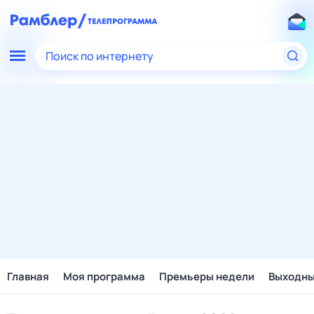
Поиск по интернету
Главная
Моя программа
Премьеры недели
Выходн