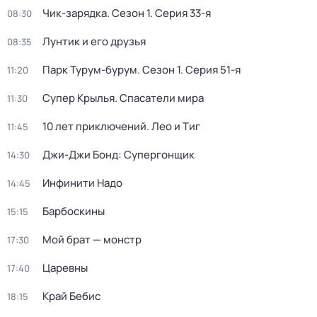
Чик-зарядка
. Сезон 1
. Серия 33-я
08:30
Лунтик и его друзья
08:35
Парк Турум-бурум
. Сезон 1
. Серия 51-я
11:20
Супер Крылья. Спасатели мира
11:30
10 лет приключений. Лео и Тиг
11:45
Джи-Джи Бонд: Супергонщик
14:30
Инфинити Надо
14:45
Барбоскины
15:15
Мой брат — монстр
17:30
Царевны
17:40
Край Бебис
18:15