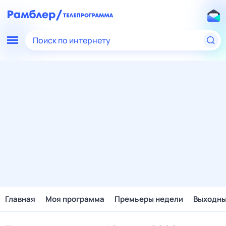
Поиск по интернету
Главная
Моя программа
Премьеры недели
Выходн