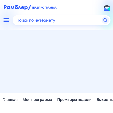
Поиск по интернету
Главная
Моя программа
Премьеры недели
Выходн