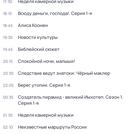
Неделя камерной музыки
17:30
Всюду деньги, господа!
. Серия 1-я
18:15
Алиса Коонен
18:45
Новости культуры
19:30
Библейский сюжет
19:45
Спокойной ночи, малыши!
20:15
Следствие ведут знатоки: Чёрный маклер
20:30
Берег утопии
. Серия 1-я
22:05
Создатель пирамид - великий Имхотеп
. Сезон 1
.
00:35
Серия 1-я
Неделя камерной музыки
01:30
Неизвестные маршруты России
02:10