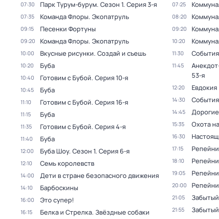
Парк Турум-бурум
. Сезон 1
. Серия 3-я
Коммуна
07:30
07:25
Команда Флоры. Экопатруль
Коммуна
07:35
08:20
Песенки Фортуны
Коммуна
09:15
09:20
Команда Флоры. Экопатруль
Коммуна
09:20
10:20
Вкусные рисунки. Создай и съешь
События
10:00
11:30
Буба
Анекдот
10:20
11:45
53-я
Готовим с Бубой
. Серия 10-я
10:40
Евдокия
12:20
Буба
10:45
События
14:30
Готовим с Бубой
. Серия 16-я
11:10
Дорогие
14:45
Буба
11:15
Охота на
15:35
Готовим с Бубой
. Серия 4-я
11:35
Настоящ
16:30
Буба
11:40
Репейни
17:15
Буба Шоу
. Сезон 1
. Серия 6-я
12:00
Репейни
18:10
Семь королевств
12:10
Репейни
19:05
Дети в стране безопасного движения
14:00
Репейни
20:00
Барбоскины
14:10
Забытый
21:05
Это супер!
16:00
Забытый
21:55
Белка и Стрелка. Звёздные собаки
16:15