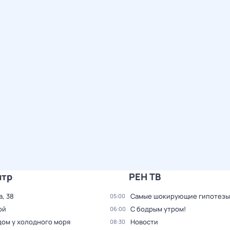
нтр
РЕН ТВ
, 38
Самые шoкиpующие гипотезы
05:00
ой
С бодрым утром!
06:00
дом у холодного моря
Новости
08:30