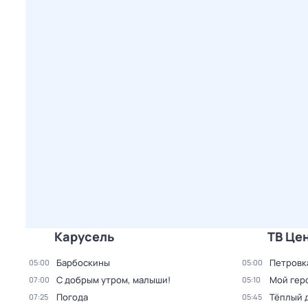
Карусель
ТВ Це
Барбоскины
Петровка
05:00
05:00
С добрым утром, малыши!
Мой гер
07:00
05:10
Погода
Тёплый 
07:25
05:45