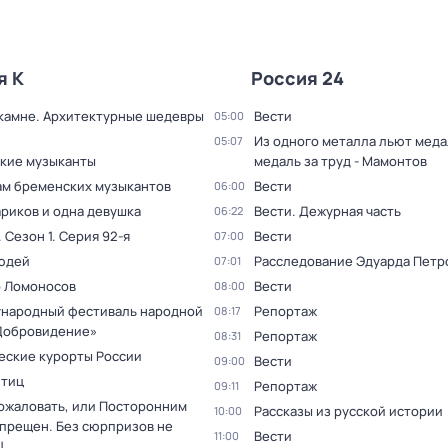
я К
Россия 24
 камне. Архитектурные шедевры
Вести
05:00
Из одного металла льют медал
05:07
кие музыканты
медаль за труд - Мамонтов
ам бременских музыкантов
Вести
06:00
ариков и одна девушка
Вести. Дежурная часть
06:22
. Сезон 1
. Серия 92-я
Вести
07:00
юдей
Расследование Эдуарда Петр
07:01
 Ломоносов
Вести
08:00
ународный фестиваль народной
Репортаж
08:17
Добровидение»
Репортаж
08:31
еские курорты России
Вести
09:00
птиц
Репортаж
09:11
ожаловать, или Посторонним
Рассказы из русской истории
10:00
спрещен. Без сюрпризов не
Вести
11:00
!