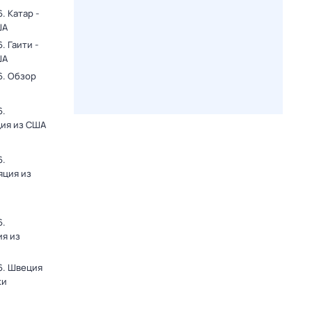
. Катар -
ША
 Гаити -
ША
6. Обзор
6.
ция из США
6.
яция из
6.
ия из
6. Швеция
ки