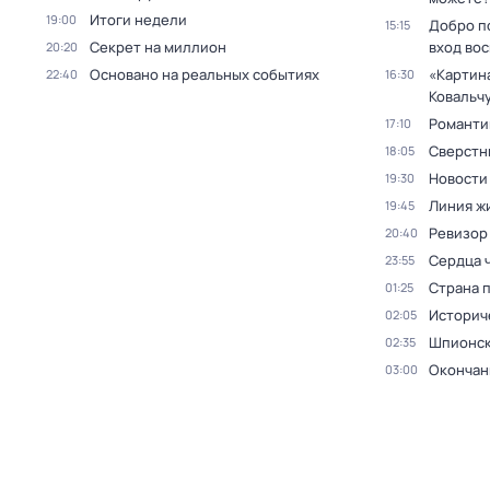
Итоги недели
19:00
Добро п
15:15
Секрет на миллион
вход во
20:20
Основано на реальных событиях
«Картин
22:40
16:30
Ковальч
Романти
17:10
Сверстн
18:05
Новости
19:30
Линия ж
19:45
Ревизор
20:40
Сердца 
23:55
Страна 
01:25
Историч
02:05
Шпионск
02:35
Окончан
03:00