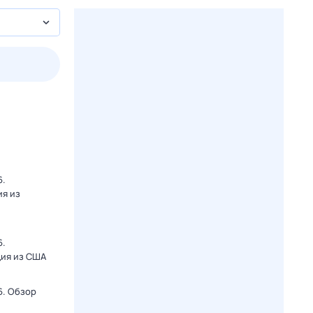
пт
1 авг,
сб
2 авг,
вс
3 авг,
пн
4 авг,
вт
Вчера
Сегод
6.
ия из
6.
ция из США
6. Обзор