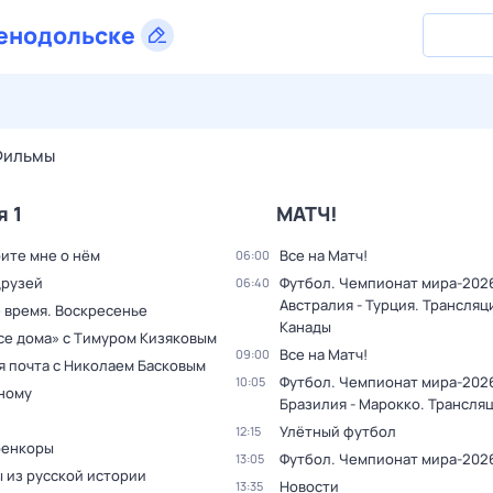
енодольске
27 июл,
пн
28 июл,
вт
29 июл,
ср
30 июл,
чт
31 июл,
Фильмы
я 1
МАТЧ!
ите мне о нём
Все на Матч!
06:00
друзей
Футбол. Чемпионат мира-202
06:40
Австралия - Турция. Трансляц
 время. Воскресенье
Канады
все дома» с Тимуром Кизяковым
Все на Матч!
09:00
я почта с Николаем Басковым
Футбол. Чемпионат мира-202
10:05
дному
Бразилия - Марокко. Трансля
Улётный футбол
12:15
оенкоры
Футбол. Чемпионат мира-202
13:05
 из русской истории
Новости
13:35