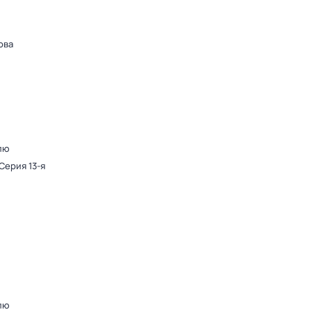
ова
лю
 Серия 13-я
лю