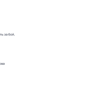
ь за бой,
ова