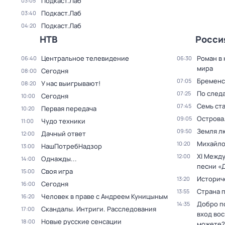
Подкаст.Лаб
03:05
Подкаст.Лаб
03:40
Подкаст.Лаб
04:20
НТВ
Росси
Центральное телевидение
Роман в
06:40
06:30
мира
Сегодня
08:00
Бременс
07:05
У нас выигрывают!
08:20
По след
07:25
Сегодня
10:00
Семь ст
07:45
Первая передача
10:20
Острова
09:05
Чудо техники
11:00
Земля л
09:50
Дачный ответ
12:00
Михайло
10:20
НашПотребНадзор
13:00
XI Межд
12:00
Однажды...
14:00
песни «
Своя игра
15:00
Историч
13:20
Сегодня
16:00
Страна 
13:55
Человек в праве с Андреем Куницыным
16:20
Добро п
14:35
Скандалы. Интриги. Расследования
17:00
вход во
Новые русские сенсации
18:00
можете?