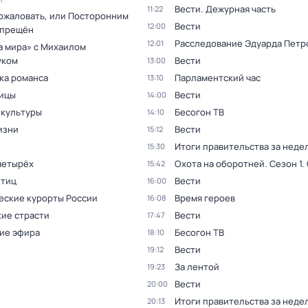
Вести. Дежурная часть
11:22
ожаловать, или Посторонним
Вести
12:00
спрещён
Расследование Эдуарда Петр
12:01
а мира» с Михаилом
уком
Вести
13:00
ка романса
Парламентский час
13:10
ицы
Вести
14:00
 культуры
Бесогон ТВ
14:10
изни
Вести
15:12
Итоги правительства за неде
15:30
четырёх
Охота на оборотней
. Сезон 1
.
15:42
птиц
Вести
16:00
еские курорты России
Время героев
16:08
ие страсти
Вести
17:47
ие эфира
Бесогон ТВ
18:10
Вести
19:12
За лентой
19:23
Вести
20:00
Итоги правительства за неде
20:13