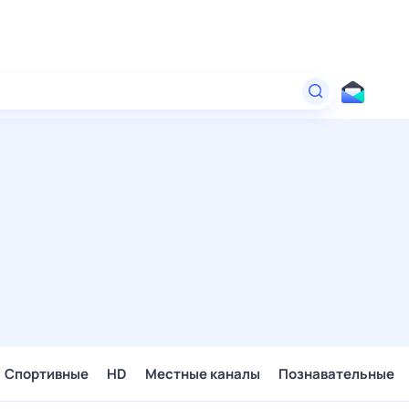
Спортивные
HD
Местные каналы
Познавательные