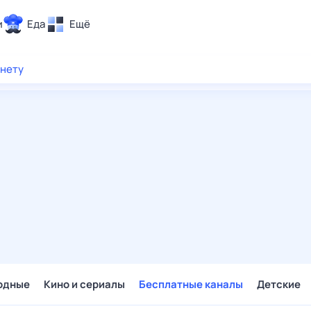
и
Еда
Ещё
Почта
рнету
ия и отдых
Поиск
Погода
ТВ-программа
и и тренды
 ситуации
 вместе
Помощь
одные
Кино и сериалы
Бесплатные каналы
Детские