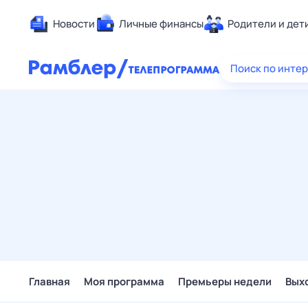
Новости
Личные финансы
Родители и дет
Здоровье
Поиск по инте
Развлечен
Дом и уют
Спорт
Карьера
Авто
Технологи
Жизненные
Сберегаем
Гороскопы
Главная
Моя программа
Премьеры недели
Вых