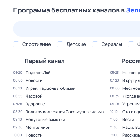
Программа бесплатных каналов в
Зел
23 июл,
чт
24 июл,
пт
25 июл,
сб
26 июл,
вс
Спортивные
Детские
Сериалы
Первый канал
Росси
Подкаст.Лаб
Не говор
05:20
05:25
Новости
В кругу 
06:00
07:20
Играй, гармонь любимая!
Местное
06:10
08:00
Часовой
«Когда 
06:55
08:35
Здоровье
Утрення
07:25
09:25
Золотая коллекция Союзмультфильма
Сто к о
08:30
10:10
Непутёвые заметки
Вести
09:10
11:00
Мечталлион
Наши. В
09:30
11:30
Новости
Рассказы
10:00
12:00