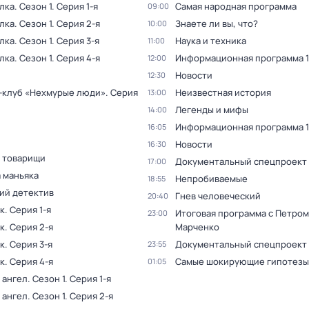
лка
. Сезон 1
. Серия 1-я
Самая народная программа
09:00
лка
. Сезон 1
. Серия 2-я
Знаете ли вы, что?
10:00
лка
. Сезон 1
. Серия 3-я
Наука и техника
11:00
лка
. Сезон 1
. Серия 4-я
Информационная программа 1
12:00
Новости
12:30
-клуб «Нехмурые люди»
. Серия
Неизвестная история
13:00
Легенды и мифы
14:00
Информационная программа 1
16:05
Новости
16:30
 товарищи
Документальный спецпроект
17:00
 маньяка
Непробиваемые
18:55
ий детектив
Гнев человеческий
20:40
к
. Серия 1-я
Итоговая программа с Петром
23:00
к
. Серия 2-я
Марченко
к
. Серия 3-я
Документальный спецпроект
23:55
к
. Серия 4-я
Самые шoкиpующие гипотезы
01:05
 ангел
. Сезон 1
. Серия 1-я
 ангел
. Сезон 1
. Серия 2-я