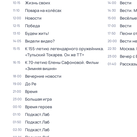
Жизнь своих
Вести
10:15
14:00
Повара на колёсах
Вести. 
11:10
14:30
Новости
Весёлые
12:00
15:00
Победа
Вести
12:15
17:00
Будем жить!
Песни о
13:10
17:50
Видели видео?
Вести н
14:05
20:00
К 155-летию легендарного оружейника.
Москва.
15:15
22:30
«Тульский Токарев. Он же ТТ»
Вечер с
23:00
К 70-летию Елены Сафоновой. Фильм
16:15
Рассказы
01:40
«Зимняя вишня»
Вечерние новости
18:00
До Ре
19:00
Время
21:00
Большая игра
23:00
Время героев
00:10
Подкаст.Лаб
01:10
Подкаст.Лаб
01:50
Подкаст.Лаб
02:30