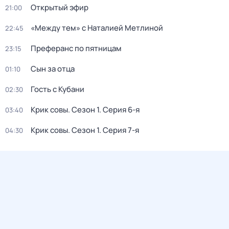
Открытый эфир
21:00
«Между тем» с Наталией Метлиной
22:45
Преферанс по пятницам
23:15
Сын за отца
01:10
Гость с Кубани
02:30
Крик совы
. Сезон 1
. Серия 6-я
03:40
Крик совы
. Сезон 1
. Серия 7-я
04:30