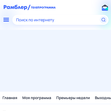
Поиск по интернету
Главная
Моя программа
Премьеры недели
Выходн