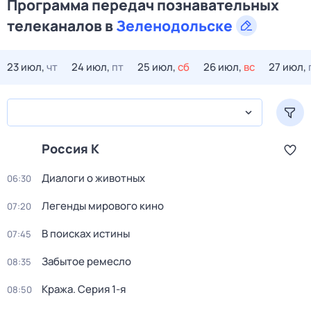
Программа передач познавательных
телеканалов в
Зеленодольске
23 июл,
чт
24 июл,
пт
25 июл,
сб
26 июл,
вс
27 июл,
Россия К
Диалоги о животных
06:30
Легенды мирового кино
07:20
В поисках истины
07:45
Забытое ремесло
08:35
Кража
. Серия 1-я
08:50