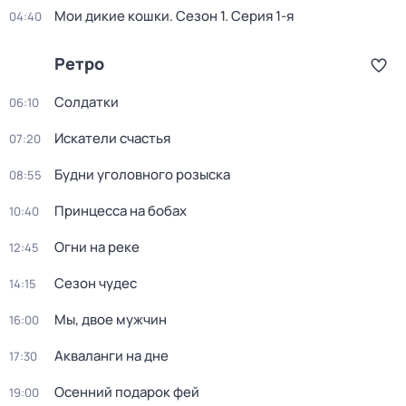
Мои дикие кошки
. Сезон 1
. Серия 1-я
04:40
Ретро
Солдатки
06:10
Искатели счастья
07:20
Будни уголовного розыска
08:55
Принцесса на бобах
10:40
Огни на реке
12:45
Сезон чудес
14:15
Мы, двое мужчин
16:00
Акваланги на дне
17:30
Осенний подарок фей
19:00