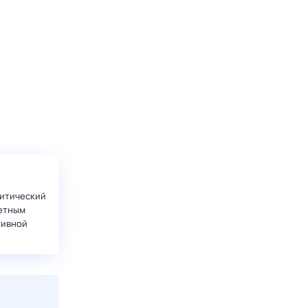
итический
етным
тивной