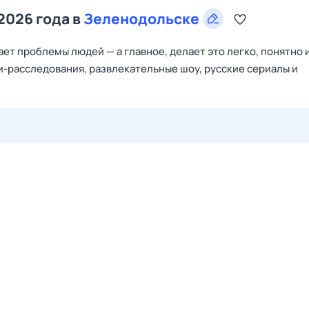
2026 года в
Зеленодольске
ет проблемы людей — а главное, делает это легко, понятно и
и-расследования, развлекательные шоу, русские сериалы и
27 июл,
пн
28 июл,
вт
29 июл,
ср
30 июл,
чт
31 июл,