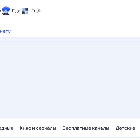
и
Еда
Ещё
Почта
рнету
ия и отдых
Поиск
Погода
ТВ-программа
и и тренды
 ситуации
 вместе
Помощь
одные
Кино и сериалы
Бесплатные каналы
Детские