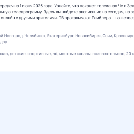
редач на 1 июня 2026 года. Узнайте, что покажет телеканал Че в Зе
ную телепрограмму. Здесь вы найдете расписание на сегодня, на за
онлайн с другими зрителями. ТВ программа от Рамблера — ваш спос
й Новгород
Челябинск
Екатеринбург
Новосибирск
Сочи
Краснояр
одар
налы
детские
спортивные
hd
местные каналы
познавательные
20 