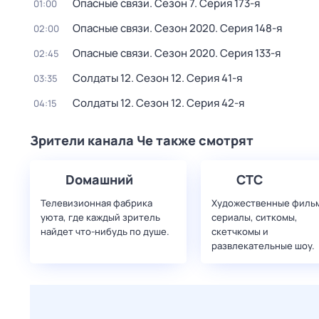
Опасные связи
. Сезон 7
. Серия 173-я
01:00
Опасные связи
. Сезон 2020
. Серия 148-я
02:00
Опасные связи
. Сезон 2020
. Серия 133-я
02:45
Солдаты 12
. Сезон 12
. Серия 41-я
03:35
Солдаты 12
. Сезон 12
. Серия 42-я
04:15
Зрители канала Че также смотрят
Dомашний
СТС
Телевизионная фабрика
Художественные филь
уюта, где каждый зритель
сериалы, ситкомы,
найдет что‑нибудь по душе.
скетчкомы и
развлекательные шоу.