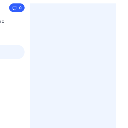
0
 с
пт
1 авг,
сб
2 авг,
вс
3 авг,
пн
4 авг,
вт
Вчера
Сегод