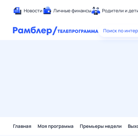
Новости
Личные финансы
Родители и дет
Здоровье
Поиск по инте
Развлечен
Дом и уют
Спорт
Карьера
Авто
Технологи
Жизненные
Сберегаем
Гороскопы
Главная
Моя программа
Премьеры недели
Вых