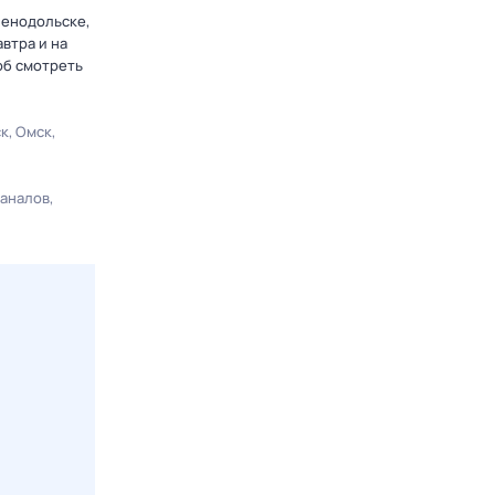
ленодольске,
втра и на
об смотреть
ск
Омск
каналов