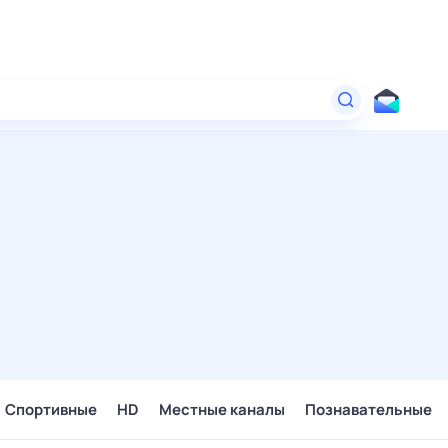
Спортивные
HD
Местные каналы
Познавательные