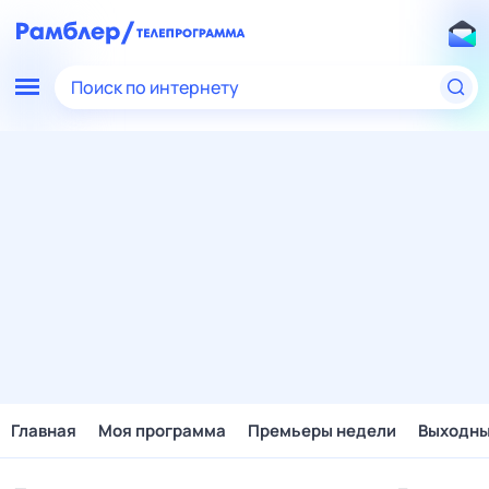
Поиск по интернету
Главная
Моя программа
Премьеры недели
Выходн