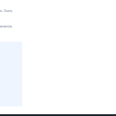
ск
Омск
каналов