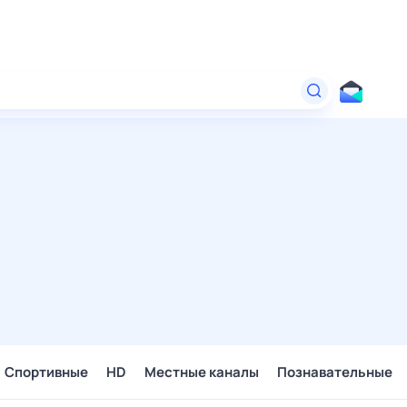
Спортивные
HD
Местные каналы
Познавательные