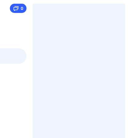
0
3 авг,
пн
4 авг,
вт
5 авг,
ср
6 авг,
чт
Вчера
Сегодня