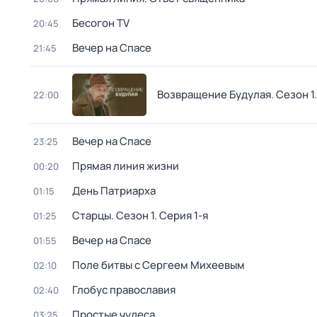
Бесогон TV
20:45
Вeчер на Спасe
21:45
Возвращение Будулая
. Сезон 1
22:00
Вeчер на Спасe
23:25
Прямая линия жизни
00:20
День Патриарха
01:15
Старцы
. Сезон 1
. Серия 1-я
01:25
Вeчер на Спасe
01:55
Поле битвы с Сергеем Михеевым
02:10
Глобус православия
02:40
Простые чудеса
03:25