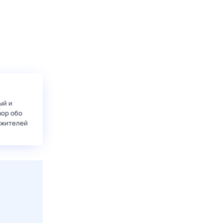
ый и
вор обо
 жителей