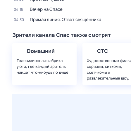
Вeчер на Спасe
04:15
Прямая линия. Ответ священника
04:30
Зрители канала Спас также смотрят
Dомашний
СТС
Телевизионная фабрика
Художественные филь
уюта, где каждый зритель
сериалы, ситкомы,
найдет что‑нибудь по душе.
скетчкомы и
развлекательные шоу.