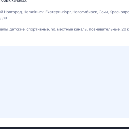
любых каналах.
й Новгород
Челябинск
Екатеринбург
Новосибирск
Сочи
Краснояр
одар
налы
детские
спортивные
hd
местные каналы
познавательные
20 