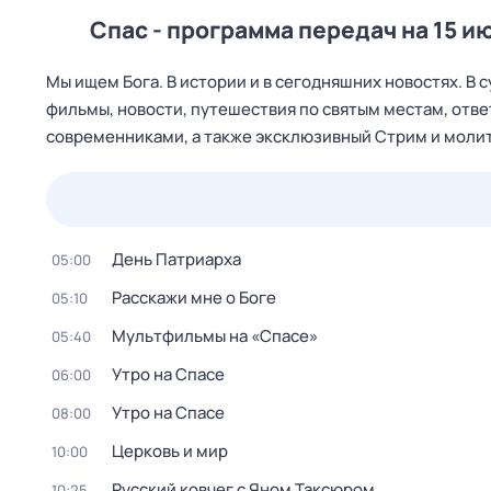
Спас - программа передач на 15 и
Мы ищем Бога. В истории и в сегодняшних новостях. В 
фильмы, новости, путешествия по святым местам, отве
современниками, а также эксклюзивный Стрим и молит
25 июл,
сб
26 июл,
вс
27 июл,
пн
28 июл,
вт
День Патриарха
05:00
Расскажи мне о Боге
05:10
Мультфильмы на «Спасе»
05:40
Утро на Спасе
06:00
Утро на Спасе
08:00
Церковь и мир
10:00
Русский ковчег с Яном Таксюром
10:25