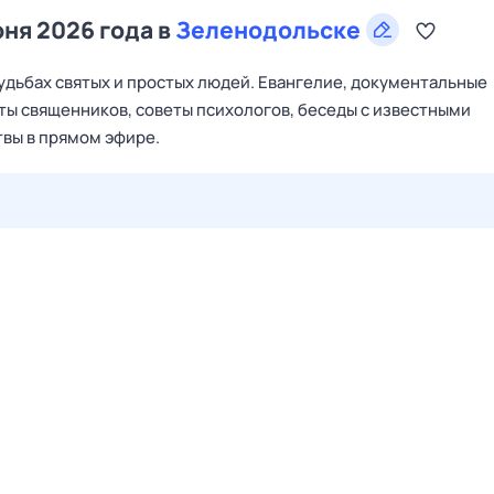
юня 2026 года в
Зеленодольске
судьбах святых и простых людей. Евангелие, документальные
ты священников, советы психологов, беседы с известными
вы в прямом эфире.
29 июл,
ср
30 июл,
чт
31 июл,
пт
1 авг,
сб
2 авг,
вс