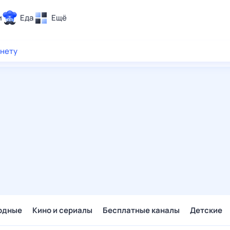
и
Еда
Ещё
Почта
рнету
ия и отдых
Поиск
Погода
ТВ-программа
и и тренды
 ситуации
 вместе
Помощь
одные
Кино и сериалы
Бесплатные каналы
Детские