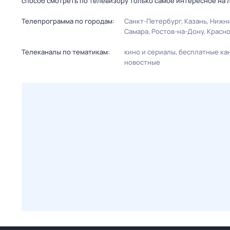
способ смотреть по телевизору только самое интересное на 
Телепрограмма по городам:
Санкт-Петербург
Казань
Нижни
Самара
Ростов-на-Дону
Красн
Телеканалы по тематикам:
кино и сериалы
бесплатные ка
новостные