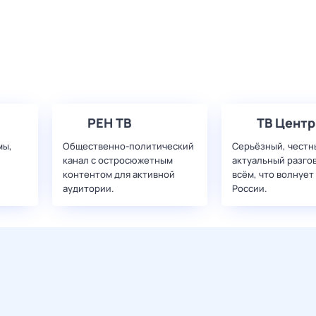
РЕН ТВ
ТВ Центр
мы,
Общественно-политический
Серьёзный, честн
канал с остросюжетным
актуальный разго
контентом для активной
всём, что волнует
аудитории.
России.