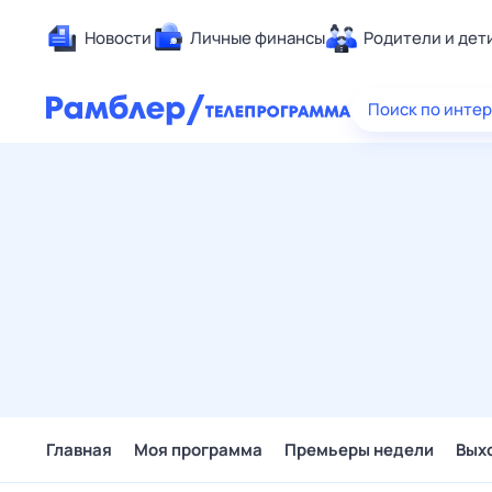
Новости
Личные финансы
Родители и дет
Здоровье
Поиск по инте
Развлечен
Дом и уют
Спорт
Карьера
Авто
Технологи
Жизненные
Сберегаем
Гороскопы
Главная
Моя программа
Премьеры недели
Вых