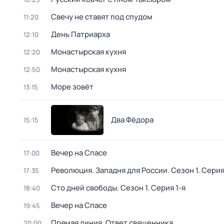
Свечу не ставят под спудом
11:20
День Патриарха
12:10
Монастырская кухня
12:20
Монастырская кухня
12:50
Море зовёт
13:15
Два Фёдора
15:15
Вeчер на Спасe
17:00
Революция. Западня для России
. Сезон 1
. Серия
17:35
Сто дней свободы
. Сезон 1
. Серия 1-я
18:40
Вeчер на Спасe
19:45
Прямая линия. Ответ священника
20:00