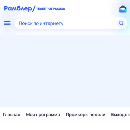
Поиск по интернету
Главная
Моя программа
Премьеры недели
Выходн