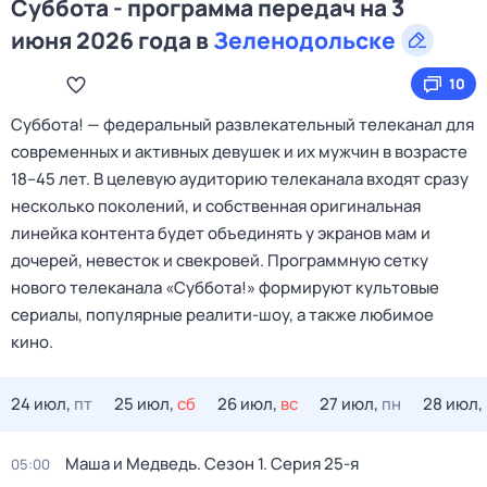
Суббота - программа передач на 3
июня 2026 года в
Зеленодольске
10
Cуббота! — федеральный развлекательный телеканал для
современных и активных девушек и их мужчин в возрасте
18–45 лет. В целевую аудиторию телеканала входят сразу
несколько поколений, и собственная оригинальная
линейка контента будет объединять у экранов мам и
дочерей, невесток и свекровей. Программную сетку
нового телеканала «Суббота!» формируют культовые
сериалы, популярные реалити-шоу, а также любимое
кино.
24 июл,
пт
25 июл,
сб
26 июл,
вс
27 июл,
пн
28 июл,
Маша и Медведь
. Сезон 1
. Серия 25-я
05:00