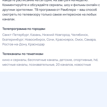
найдете расписание на сегодня, на завтра и на неделю.
Комментируйте и обсуждайте сериалы, шоу и фильмы онлайн с
другими зрителями. ТВ программа от Рамблера — ваш способ
смотреть по телевизору только самое интересное на любых
каналах.
Телепрограмма по городам:
Санкт-Петербург
Казань
Нижний Новгород
Челябинск
Екатеринбург
Новосибирск
Сочи
Красноярск
Омск
Самара
Ростов-на-Дону
Краснодар
Телеканалы по тематикам:
кино и сериалы
бесплатные каналы
детские
спортивные
hd
местные каналы
познавательные
20 каналов
новостные