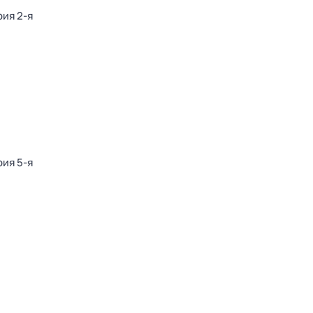
рия 2-я
рия 5-я