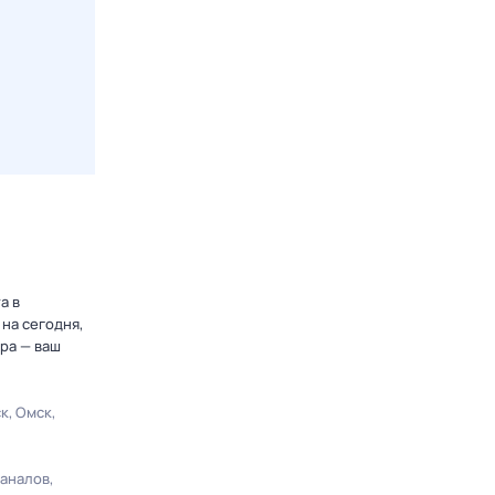
а в
на сегодня,
ра — ваш
ск
Омск
каналов