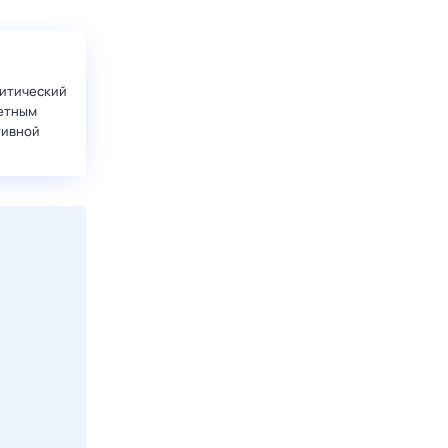
итический
етным
тивной