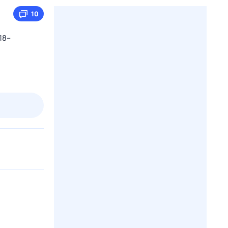
10
18–
2 авг,
вс
3 авг,
пн
4 авг,
вт
5 авг,
ср
Вчера
Сегодня