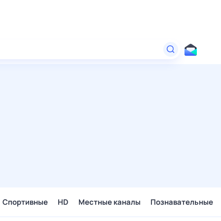
Спортивные
HD
Местные каналы
Познавательные