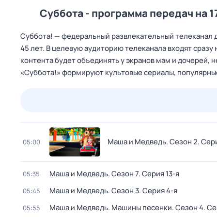
Суббота - программа передач на 1
Cуббота! — федеральный развлекательный телеканал дл
45 лет. В целевую аудиторию телеканала входят сразу
контента будет объединять у экранов мам и дочерей, 
«Суббота!» формируют культовые сериалы, популярные
24 июл,
пт
25 июл,
сб
26 июл,
вс
27 июл,
пн
Маша и Медведь
. Сезон 2
. Сер
05:00
Маша и Медведь
. Сезон 7
. Серия 13-я
05:35
Маша и Медведь
. Сезон 3
. Серия 4-я
05:45
Маша и Медведь. Машины песенки
. Сезон 4
. Се
05:55