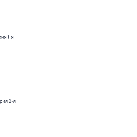
рия 1-я
ерия 2-я