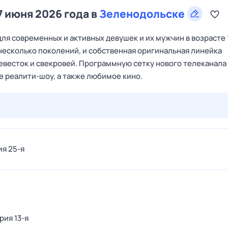
7 июня 2026 года в
Зеленодольске
я современных и активных девушек и их мужчин в возрасте 
 несколько поколений, и собственная оригинальная линейка
невесток и свекровей. Программную сетку нового телеканала
 реалити-шоу, а также любимое кино.
28 июл,
вт
29 июл,
ср
30 июл,
чт
31 июл,
пт
1 авг,
сб
ия 25-я
рия 13-я