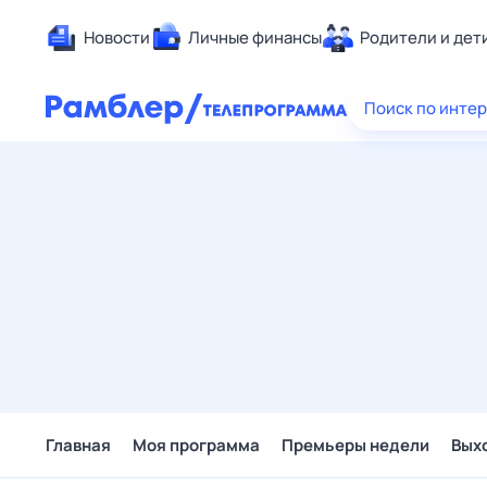
Новости
Личные финансы
Родители и дет
Здоровье
Поиск по инте
Развлечен
Дом и уют
Спорт
Карьера
Авто
Технологи
Жизненные
Сберегаем
Гороскопы
Главная
Моя программа
Премьеры недели
Вых