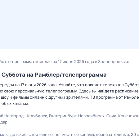
бота - программа передач на 17 июня 2026 года в Зеленодольске
а Суббота на Рамблер/телепрограмма
редач на 17 июня 2026 года. Узнайте, что покажет телеканал Суббот
х свою персональную телепрограмму. Здесь вы найдете расписание 
 шоу и фильмы онлайн с другими зрителями. ТВ программа от Рамбле
любых каналах.
й Новгород
Челябинск
Екатеринбург
Новосибирск
Сочи
Краснояр
одар
налы
детские
спортивные
hd
местные каналы
познавательные
20 