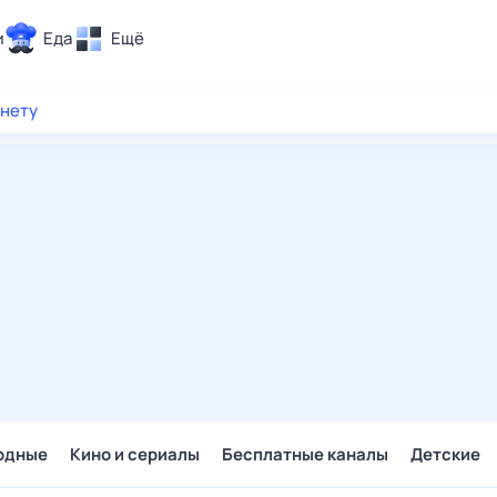
и
Еда
Ещё
Почта
рнету
ия и отдых
Поиск
Погода
ТВ-программа
и и тренды
 ситуации
 вместе
Помощь
одные
Кино и сериалы
Бесплатные каналы
Детские