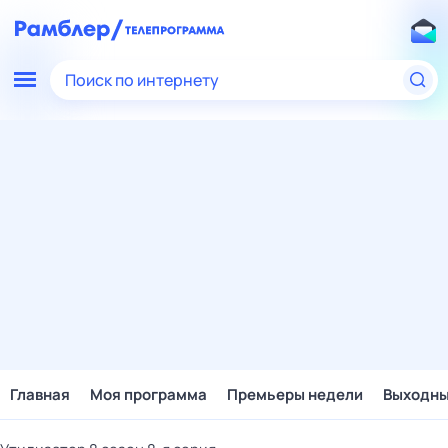
Поиск по интернету
Главная
Моя программа
Премьеры недели
Выходн