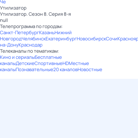
Че
Утилизатор
Утилизатор. Сезон 8. Серия 8-я
null
Телепрограмма по городам:
Санкт-Петербург
Казань
Нижний
Новгород
Челябинск
Екатеринбург
Новосибирск
Сочи
Красноя
на-Дону
Краснодар
Телеканалы по тематикам:
Кино и сериалы
Бесплатные
каналы
Детские
Спортивные
HD
Местные
каналы
Познавательные
20 каналов
Новостные