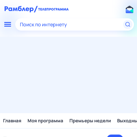
Поиск по интернету
Главная
Моя программа
Премьеры недели
Выходн