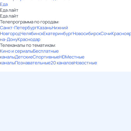
Еда
Еда лайт
Еда лайт
Телепрограмма по городам:
Санкт-Петербург
Казань
Нижний
Новгород
Челябинск
Екатеринбург
Новосибирск
Сочи
Красноя
на-Дону
Краснодар
Телеканалы по тематикам:
Кино и сериалы
Бесплатные
каналы
Детские
Спортивные
HD
Местные
каналы
Познавательные
20 каналов
Новостные