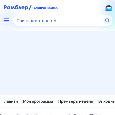
Поиск по интернету
Главная
Моя программа
Премьеры недели
Выходн