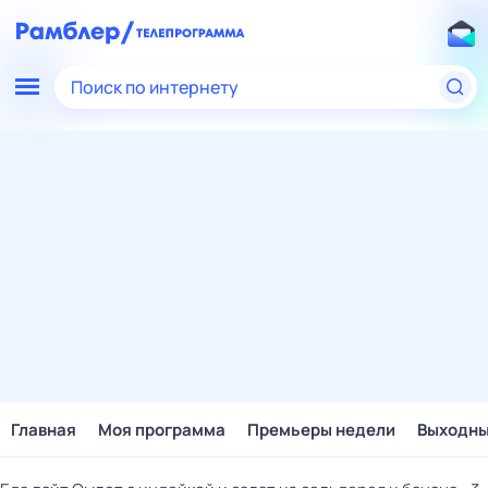
Поиск по интернету
Главная
Моя программа
Премьеры недели
Выходн