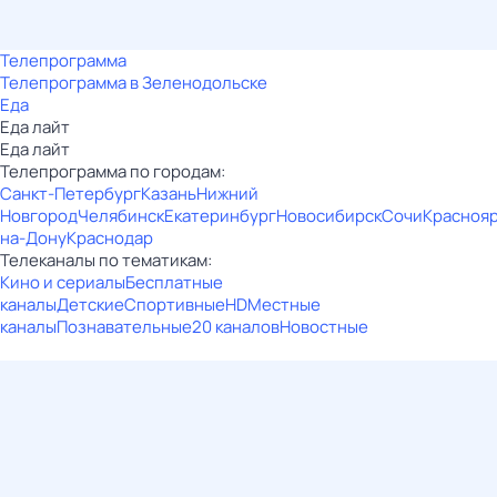
Телепрограмма
Телепрограмма в Зеленодольске
Еда
Еда лайт
Еда лайт
Телепрограмма по городам:
Санкт-Петербург
Казань
Нижний
Новгород
Челябинск
Екатеринбург
Новосибирск
Сочи
Красноя
на-Дону
Краснодар
Телеканалы по тематикам:
Кино и сериалы
Бесплатные
каналы
Детские
Спортивные
HD
Местные
каналы
Познавательные
20 каналов
Новостные