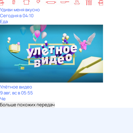
Удиви меня вкусно
Сегодня в 04:10
Еда
Улётное видео
9 авг, вс в 05:55
Че
Больше похожих передач