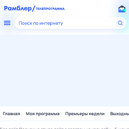
Поиск по интернету
Главная
Моя программа
Премьеры недели
Выходн