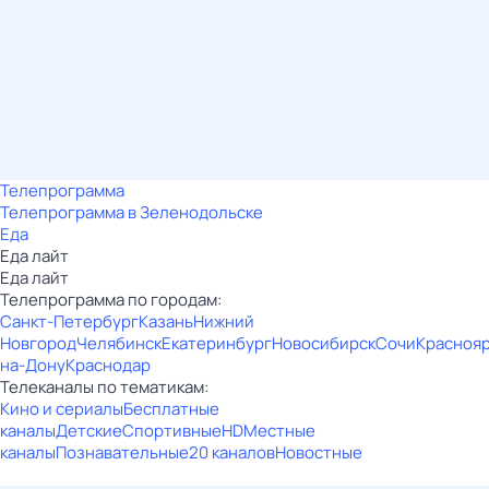
Телепрограмма
Телепрограмма в Зеленодольске
Еда
Еда лайт
Еда лайт
Телепрограмма по городам:
Санкт-Петербург
Казань
Нижний
Новгород
Челябинск
Екатеринбург
Новосибирск
Сочи
Красноя
на-Дону
Краснодар
Телеканалы по тематикам:
Кино и сериалы
Бесплатные
каналы
Детские
Спортивные
HD
Местные
каналы
Познавательные
20 каналов
Новостные