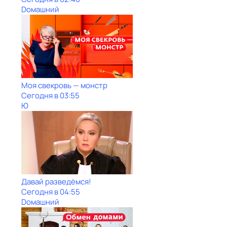
Dомашний
Моя свекровь — монстр
Сегодня в 03:55
Ю
Давай рaзвeдёмся!
Сегодня в 04:55
Dомашний