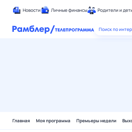
Новости
Личные финансы
Родители и дет
Здоровье
Поиск по инте
Развлечен
Дом и уют
Спорт
Карьера
Авто
Технологи
Жизненные
Сберегаем
Гороскопы
Главная
Моя программа
Премьеры недели
Вых