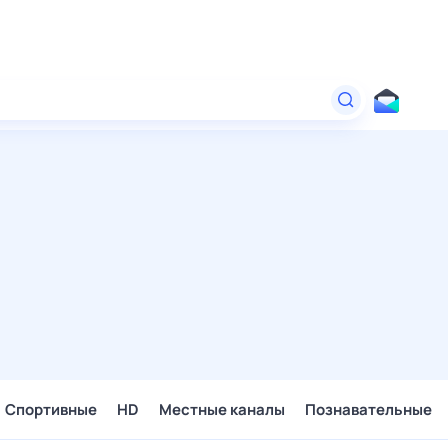
Спортивные
HD
Местные каналы
Познавательные