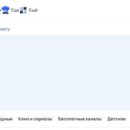
и
Еда
Ещё
Почта
рнету
ия и отдых
Поиск
Погода
ТВ-программа
и и тренды
 ситуации
 вместе
Помощь
одные
Кино и сериалы
Бесплатные каналы
Детские