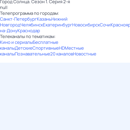
Город Солнца. Сезон 1. Серия 2-я
null
Телепрограмма по городам:
Санкт-Петербург
Казань
Нижний
Новгород
Челябинск
Екатеринбург
Новосибирск
Сочи
Красноя
на-Дону
Краснодар
Телеканалы по тематикам:
Кино и сериалы
Бесплатные
каналы
Детские
Спортивные
HD
Местные
каналы
Познавательные
20 каналов
Новостные