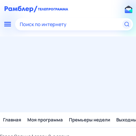
Поиск по интернету
Главная
Моя программа
Премьеры недели
Выходн