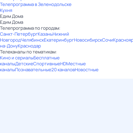
Телепрограмма в Зеленодольске
Кухня
Едим Дома
Едим Дома
Телепрограмма по городам:
Санкт-Петербург
Казань
Нижний
Новгород
Челябинск
Екатеринбург
Новосибирск
Сочи
Красноя
на-Дону
Краснодар
Телеканалы по тематикам:
Кино и сериалы
Бесплатные
каналы
Детские
Спортивные
HD
Местные
каналы
Познавательные
20 каналов
Новостные