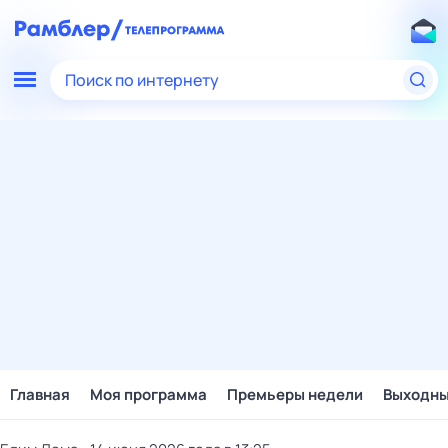
Поиск по интернету
Главная
Моя программа
Премьеры недели
Выходн