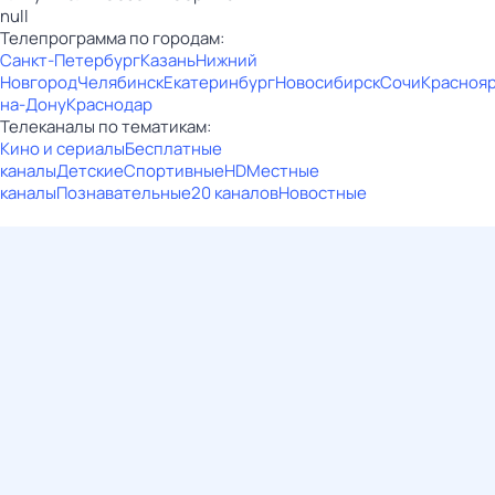
null
Телепрограмма по городам:
Санкт-Петербург
Казань
Нижний
Новгород
Челябинск
Екатеринбург
Новосибирск
Сочи
Красноя
на-Дону
Краснодар
Телеканалы по тематикам:
Кино и сериалы
Бесплатные
каналы
Детские
Спортивные
HD
Местные
каналы
Познавательные
20 каналов
Новостные