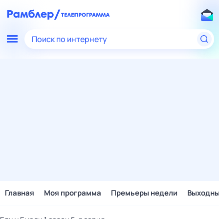
Поиск по интернету
Главная
Моя программа
Премьеры недели
Выходн