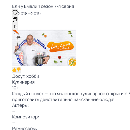
Ели у Емели 1 сезон 7-я серия
2018
—
2019
0
Досуг, хобби
Кулинария
12
+
Каждый выпуск — это маленькое кулинарное открытие! 
приготовить действительно изысканные блюда!
Актеры:
—
Композитор:
—
Режиссеры: