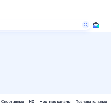
Спортивные
HD
Местные каналы
Познавательные