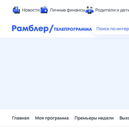
Новости
Личные финансы
Родители и дет
Здоровье
Поиск по инте
Развлечен
Дом и уют
Спорт
Карьера
Авто
Технологи
Жизненные
Сберегаем
Гороскопы
Главная
Моя программа
Премьеры недели
Вых