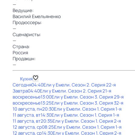
—
Ведущие:
Василий Емельяненко
Продюссеры:
—
Сценаристы:
—
Страна:
Россия
Продакшн:
—
Кухня
Сегодня
04:40
Ели у Емели
. Сезон 2
. Серия 22-я
Завтра
04:40
Ели у Емели
. Сезон 2
. Серия 21-я
воскресенье
13:00
Ели у Емели
. Сезон 3
. Серия 29-я
воскресенье
13:25
Ели у Емели
. Сезон 3
. Серия 32-я
10 августа, пн
20:30
Ели у Емели
. Сезон 1
. Серия 1-я
11 августа, вт
14:30
Ели у Емели
. Сезон 1
. Серия 1-я
11 августа, вт
20:35
Ели у Емели
. Сезон 1
. Серия 2-я
12 августа, ср
08:25
Ели у Емели
. Сезон 1
. Серия 1-я
12 августа, ср
14:30
Ели у Емели
. Сезон 1
. Серия 2-я