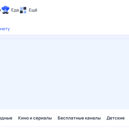
и
Еда
Ещё
Почта
рнету
ия и отдых
Поиск
Погода
ТВ-программа
и и тренды
 ситуации
 вместе
Помощь
одные
Кино и сериалы
Бесплатные каналы
Детские