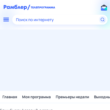
Поиск по интернету
Главная
Моя программа
Премьеры недели
Выходн