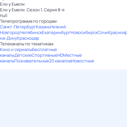
Ели у Емели
Ели у Емели. Сезон 1. Серия 8-я
null
Телепрограмма по городам:
Санкт-Петербург
Казань
Нижний
Новгород
Челябинск
Екатеринбург
Новосибирск
Сочи
Красноя
на-Дону
Краснодар
Телеканалы по тематикам:
Кино и сериалы
Бесплатные
каналы
Детские
Спортивные
HD
Местные
каналы
Познавательные
20 каналов
Новостные