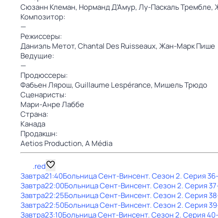
Сюзанн Клеман,
Норманд Д’Амур,
Лу-Паскаль Трембле,
Композитор:
—
Режиссеры:
Даниэль Метот,
Chantal Des Ruisseaux,
Жан-Марк Пише
Ведущие:
—
Продюссеры:
Фабьен Лярош,
Guillaume Lespérance,
Мишель Трюдо
Сценаристы:
Мари-Анре Лаббе
Страна:
Канада
Продакшн:
Aetios Production,
A Média
.red
Завтра
21:40
Больница Сент-Винсент
. Сезон 2
. Серия 36
Завтра
22:00
Больница Сент-Винсент
. Сезон 2
. Серия 37
Завтра
22:25
Больница Сент-Винсент
. Сезон 2
. Серия 38
Завтра
22:50
Больница Сент-Винсент
. Сезон 2
. Серия 39
Завтра
23:10
Больница Сент-Винсент
. Сезон 2
. Серия 40