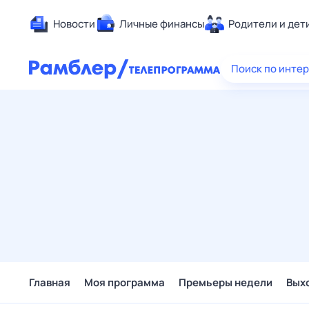
Новости
Личные финансы
Родители и дет
Здоровье
Поиск по инте
Развлечен
Дом и уют
Спорт
Карьера
Авто
Технологи
Жизненные
Сберегаем
Гороскопы
Главная
Моя программа
Премьеры недели
Вых