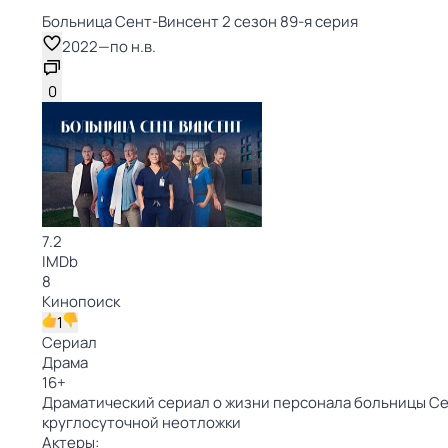
Больница Сент-Винсент 2 сезон 89-я серия
2022
—
по н.в.
0
7.2
IMDb
8
Кинопоиск
1
Сериал
Драма
16
+
Драматический сериал о жизни персонала больницы Сен
круглосуточной неотложки
Актеры: