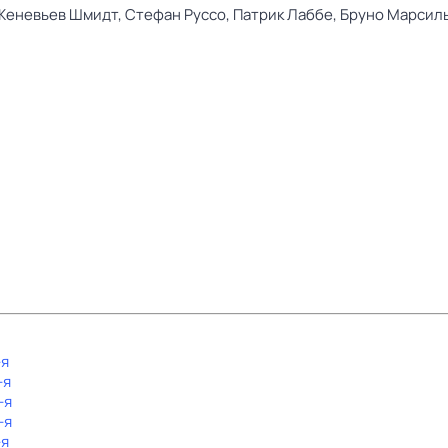
Женевьев Шмидт,
Стефан Руссо,
Патрик Лаббе,
Бруно Марсил
-я
-я
-я
-я
-я