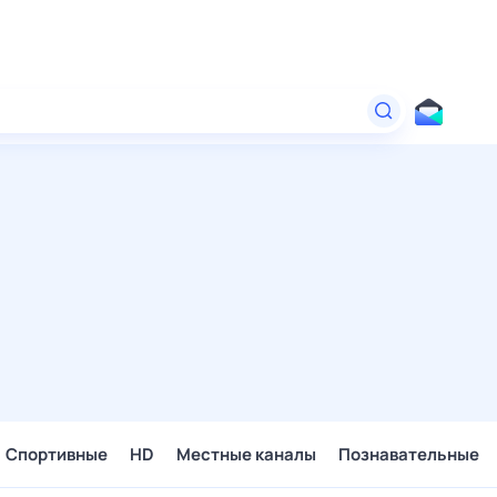
Спортивные
HD
Местные каналы
Познавательные