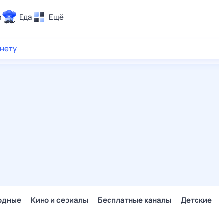
и
Еда
Ещё
Почта
рнету
ия и отдых
Поиск
Погода
ТВ-программа
и и тренды
 ситуации
 вместе
Помощь
одные
Кино и сериалы
Бесплатные каналы
Детские