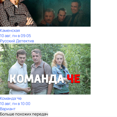
Каменская
10 авг, пн в 09:05
Русский Детектив
Команда Че
10 авг, пн в 10:00
Вариант
Больше похожих передач