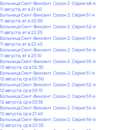
Больница Сент-Винсент
. Сезон 2
. Серия 48-я
11 августа, вт в 21:40
Больница Сент-Винсент
. Сезон 2
. Серия 51-я
11 августа, вт в 22:00
Больница Сент-Винсент
. Сезон 2
. Серия 52-я
11 августа, вт в 22:25
Больница Сент-Винсент
. Сезон 2
. Серия 53-я
11 августа, вт в 22:45
Больница Сент-Винсент
. Сезон 2
. Серия 54-я
11 августа, вт в 23:10
Больница Сент-Винсент
. Сезон 2
. Серия 55-я
12 августа, ср в 02:30
Больница Сент-Винсент
. Сезон 2
. Серия 51-я
12 августа, ср в 02:50
Больница Сент-Винсент
. Сезон 2
. Серия 52-я
12 августа, ср в 03:15
Больница Сент-Винсент
. Сезон 2
. Серия 53-я
12 августа, ср в 03:35
Больница Сент-Винсент
. Сезон 2
. Серия 54-я
12 августа, ср в 21:40
Больница Сент-Винсент
. Сезон 2
. Серия 56-я
12 августа, ср в 22:05