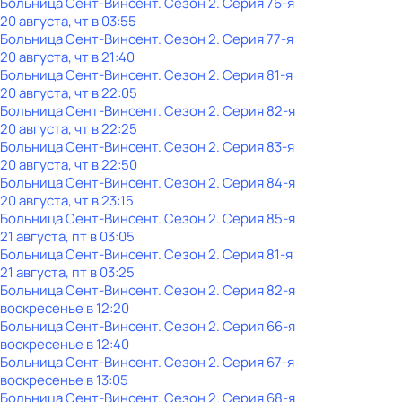
Больница Сент-Винсент
. Сезон 2
. Серия 76-я
20 августа, чт в 03:55
Больница Сент-Винсент
. Сезон 2
. Серия 77-я
20 августа, чт в 21:40
Больница Сент-Винсент
. Сезон 2
. Серия 81-я
20 августа, чт в 22:05
Больница Сент-Винсент
. Сезон 2
. Серия 82-я
20 августа, чт в 22:25
Больница Сент-Винсент
. Сезон 2
. Серия 83-я
20 августа, чт в 22:50
Больница Сент-Винсент
. Сезон 2
. Серия 84-я
20 августа, чт в 23:15
Больница Сент-Винсент
. Сезон 2
. Серия 85-я
21 августа, пт в 03:05
Больница Сент-Винсент
. Сезон 2
. Серия 81-я
21 августа, пт в 03:25
Больница Сент-Винсент
. Сезон 2
. Серия 82-я
воскресенье
в
12:20
Больница Сент-Винсент
. Сезон 2
. Серия 66-я
воскресенье
в
12:40
Больница Сент-Винсент
. Сезон 2
. Серия 67-я
воскресенье
в
13:05
Больница Сент-Винсент
. Сезон 2
. Серия 68-я