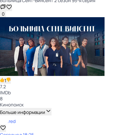
Больница Сент-Винсент 2 сезон 95-я серия
0
1
7.2
IMDb
8
Кинопоиск
Больше информации
.red
Сегодня в 18:25