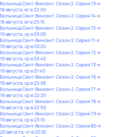
Больница Сент-Винсент
. Сезон 2
. Серия 73-я
18 августа, вт в 22:50
Больница Сент-Винсент
. Сезон 2
. Серия 74-я
18 августа, вт в 23:15
Больница Сент-Винсент
. Сезон 2
. Серия 75-я
19 августа, ср в 03:00
Больница Сент-Винсент
. Сезон 2
. Серия 71-я
19 августа, ср в 03:20
Больница Сент-Винсент
. Сезон 2
. Серия 72-я
19 августа, ср в 03:40
Больница Сент-Винсент
. Сезон 2
. Серия 73-я
19 августа, ср в 21:40
Больница Сент-Винсент
. Сезон 2
. Серия 76-я
19 августа, ср в 22:05
Больница Сент-Винсент
. Сезон 2
. Серия 77-я
19 августа, ср в 22:25
Больница Сент-Винсент
. Сезон 2
. Серия 78-я
19 августа, ср в 22:50
Больница Сент-Винсент
. Сезон 2
. Серия 79-я
19 августа, ср в 23:10
Больница Сент-Винсент
. Сезон 2
. Серия 80-я
20 августа, чт в 03:35