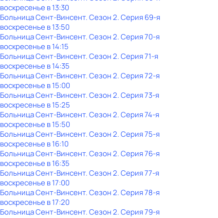
воскресенье
в
13:30
Больница Сент-Винсент
. Сезон 2
. Серия 69-я
воскресенье
в
13:50
Больница Сент-Винсент
. Сезон 2
. Серия 70-я
воскресенье
в
14:15
Больница Сент-Винсент
. Сезон 2
. Серия 71-я
воскресенье
в
14:35
Больница Сент-Винсент
. Сезон 2
. Серия 72-я
воскресенье
в
15:00
Больница Сент-Винсент
. Сезон 2
. Серия 73-я
воскресенье
в
15:25
Больница Сент-Винсент
. Сезон 2
. Серия 74-я
воскресенье
в
15:50
Больница Сент-Винсент
. Сезон 2
. Серия 75-я
воскресенье
в
16:10
Больница Сент-Винсент
. Сезон 2
. Серия 76-я
воскресенье
в
16:35
Больница Сент-Винсент
. Сезон 2
. Серия 77-я
воскресенье
в
17:00
Больница Сент-Винсент
. Сезон 2
. Серия 78-я
воскресенье
в
17:20
Больница Сент-Винсент
. Сезон 2
. Серия 79-я