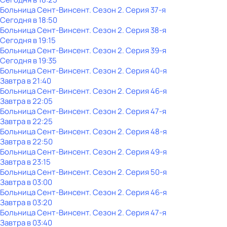
Больница Сент-Винсент
. Сезон 2
. Серия 37-я
Сегодня в 18:50
Больница Сент-Винсент
. Сезон 2
. Серия 38-я
Сегодня в 19:15
Больница Сент-Винсент
. Сезон 2
. Серия 39-я
Сегодня в 19:35
Больница Сент-Винсент
. Сезон 2
. Серия 40-я
Завтра в 21:40
Больница Сент-Винсент
. Сезон 2
. Серия 46-я
Завтра в 22:05
Больница Сент-Винсент
. Сезон 2
. Серия 47-я
Завтра в 22:25
Больница Сент-Винсент
. Сезон 2
. Серия 48-я
Завтра в 22:50
Больница Сент-Винсент
. Сезон 2
. Серия 49-я
Завтра в 23:15
Больница Сент-Винсент
. Сезон 2
. Серия 50-я
Завтра в 03:00
Больница Сент-Винсент
. Сезон 2
. Серия 46-я
Завтра в 03:20
Больница Сент-Винсент
. Сезон 2
. Серия 47-я
Завтра в 03:40