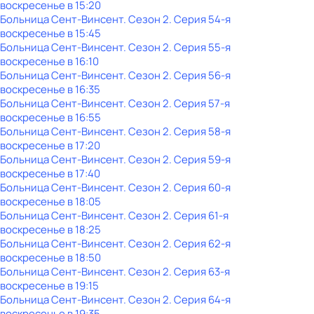
воскресенье
в
15:20
Больница Сент-Винсент
. Сезон 2
. Серия 54-я
воскресенье
в
15:45
Больница Сент-Винсент
. Сезон 2
. Серия 55-я
воскресенье
в
16:10
Больница Сент-Винсент
. Сезон 2
. Серия 56-я
воскресенье
в
16:35
Больница Сент-Винсент
. Сезон 2
. Серия 57-я
воскресенье
в
16:55
Больница Сент-Винсент
. Сезон 2
. Серия 58-я
воскресенье
в
17:20
Больница Сент-Винсент
. Сезон 2
. Серия 59-я
воскресенье
в
17:40
Больница Сент-Винсент
. Сезон 2
. Серия 60-я
воскресенье
в
18:05
Больница Сент-Винсент
. Сезон 2
. Серия 61-я
воскресенье
в
18:25
Больница Сент-Винсент
. Сезон 2
. Серия 62-я
воскресенье
в
18:50
Больница Сент-Винсент
. Сезон 2
. Серия 63-я
воскресенье
в
19:15
Больница Сент-Винсент
. Сезон 2
. Серия 64-я
воскресенье
в
19:35