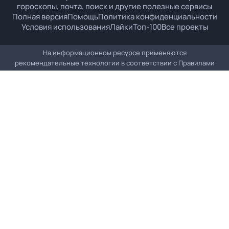
гороскопы, почта, поиск и другие полезные сервисы
Полная версия
Помощь
Политика конфиденциальности
Условия использования
Лайки
Топ-100
Все проекты
На информационном ресурсе применяются
рекомендательные технологии в соответствии с
Правилами