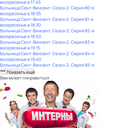
воскресенье
в
17:45
Больница Сент-Винсент
. Сезон 2
. Серия 80-я
воскресенье
в
18:05
Больница Сент-Винсент
. Сезон 2
. Серия 81-я
воскресенье
в
18:30
Больница Сент-Винсент
. Сезон 2
. Серия 82-я
воскресенье
в
18:50
Больница Сент-Винсент
. Сезон 2
. Серия 83-я
воскресенье
в
19:15
Больница Сент-Винсент
. Сезон 2
. Серия 84-я
воскресенье
в
19:40
Больница Сент-Винсент
. Сезон 2
. Серия 85-я
Показать ещё
Вам может понравиться